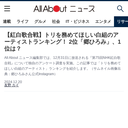
連載
ライフ
グルメ
社会
IT・ビジネス
エンタメ
リサ
【紅白歌合戦】トリを務めてほしい白組のア
ーティストランキング！ 2位「郷ひろみ」、1
位は？
All About ニュース編集部では、12月31日に放送される『第75回NHK紅白歌
合戦』について独自のアンケート調査を実施。この記事では「トリを務めて
ほしい白組のアーティスト」ランキングを紹介します。（サムネイル画像出
典：郷ひろみさん公式Instagram）
2024.12.20
友野 カイ