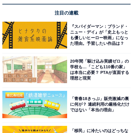
注目の連載
『スパイダーマン：ブランド・
ニュー・デイ』が「史上もっと
も優しいヒーロー映画」になっ
た理由。予習したい作品は？
20年間「駆け込み実績ゼロ」の
学校も…「こども110番の家」
は本当に必要？ PTAが直面する
理想と現実
「青春18きっぷ」販売激減の裏
に何が？ 連続利用の厳格化だけ
ではない「本当の理由」
「移民」に冷たいのはどっちな