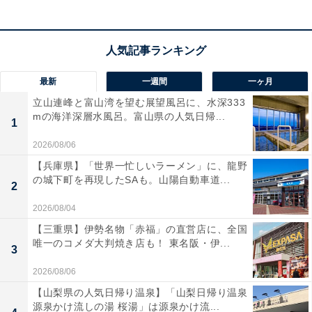
最新
一週間
一ヶ月
立山連峰と富山湾を望む展望風呂に、水深333
mの海洋深層水風呂。富山県の人気日帰...
1
2026/08/06
【兵庫県】「世界一忙しいラーメン」に、龍野
の城下町を再現したSAも。山陽自動車道...
2
2026/08/04
【三重県】伊勢名物「赤福」の直営店に、全国
唯一のコメダ大判焼き店も！ 東名阪・伊...
3
2026/08/06
【山梨県の人気日帰り温泉】「山梨日帰り温泉
源泉かけ流しの湯 桜湯」は源泉かけ流...