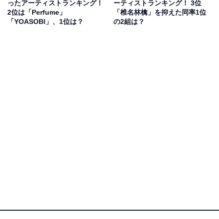
ったアーティストランキング！
ーティストランキング！ 3位
2位は「Perfume」
「椎名林檎」を抑えた同率1位
「YOASOBI」、1位は？
の2組は？
回答者からは、「韓国女性グループの中では一番歌、ダ
ンス、見せ方が上手く、実力があると思うので」（60代
女性／東京都）、「魅せる、という視点で楽しみ！華が
ある」（30代女性／東京都）、「食い入るように見てし
まうから」（40代男性／愛知県）などの声が寄せられま
した。