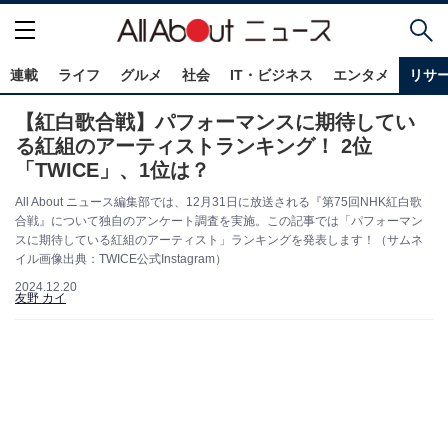
連載
ライフ
グルメ
社会
IT・ビジネス
エンタメ
リサ
【紅白歌合戦】パフォーマンスに期待してい
る紅組のアーティストランキング！ 2位
「TWICE」、1位は？
All About ニュース編集部では、12月31日に放送される『第75回NHK紅白歌
合戦』について独自のアンケート調査を実施。この記事では「パフォーマン
スに期待している紅組のアーティスト」ランキングを発表します！（サムネ
イル画像出典：TWICE公式Instagram）
2024.12.20
友野 カイ