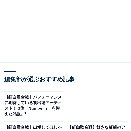
A post shared by TWICE (@twicetagram)
編集部が選ぶおすすめ記事
2位は、韓国の9人組ガールズグループ「TWICE」です。
同グループは、2024年の『第75回NHK紅白歌合戦』で5
【紅白歌合戦】パフォーマンス
に期待している初出場アーティ
度目の『紅白歌合戦』出場。前回出場した2022年は日本
スト！ 3位「Number_i」を抑
デビュー5周年を迎えた年で、本番では『Celebrate』を
えた2組は？
披露しました。2年ぶりの出場となる2024年。どんなパ
【紅白歌合戦】出場してほしか
【紅白歌合戦】好きな紅組のア
フォーマンスを見せてくれるか非常に楽しみです。