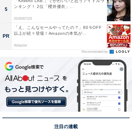
「KAWAII LAB.」でかわいいと思うアイドルラ
ンキング！ 2位「櫻井優衣」...
5
2026/07/20
「え、こんなセールやってたの？」80％OFF
以上が続々登場！Amazonの本気が...
PR
Amazon
Recommended by
1位：椎名林檎
10月より開始する椎名林檎のアリーナツアー「(生)
林檎博'24－景気の回復－」。佐渡金山の世界遺産登
録に沸く、新潟でも今回開催します(そんな新潟での
思い出写真2枚)。
チケットの一般販売は、明日8月31日(土)。最後の受
注目の連載