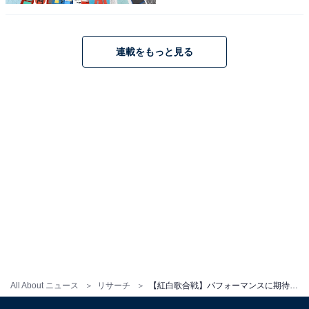
回答者からは、「どんなパフォーマンスなのか楽しみ。
いつも奇抜だから」（40代男性／群馬県）、「毎回衣装
のコンセプトがこだわっていて見ていて楽しいから」
連載をもっと見る
（30代女性／茨城県）、「いつも唯一無二の世界観でス
テージをつくり上げているから」（20代女性／富山県）
などの声が寄せられました。
※回答者コメントは原文ママです
All About ニュース
リサーチ
【紅白歌合戦】パフォーマンスに期待している紅組のアーティストランキング！ 2位「TWICE」、1位は？