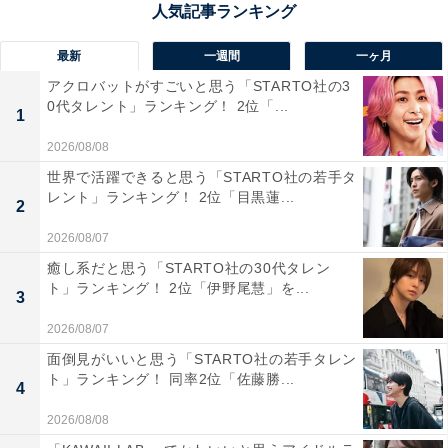
TWICE 5TH WORLD TOUR 'READY TO BE' in JAPAN
[初回限定盤Blu-ray] [Blu-ray]
Amazonで見る
最新
一週間
一ヶ月
アクロバットがすごいと思う「STARTO社の3
0代タレント」ランキング！ 2位「...
1
2026/08/08
世界で活躍できると思う「STARTO社の若手タ
レント」ランキング！ 2位「目黒蓮...
2
2026/08/07
「TWICE」の商品をAmazonで見る
癒し系だと思う「STARTO社の30代タレン
ト」ランキング！ 2位「伊野尾慧」を...
3
2026/08/07
面倒見がいいと思う「STARTO社の若手タレン
ト」ランキング！ 同率2位「佐藤勝...
4
2026/08/08