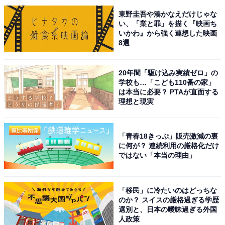
付ですので、ライブ参戦を期する方はぜひこの機会
東野圭吾や湊かなえだけじゃな
に。
https://t.co/vaAyrQ5xMY
い、「業と罪」を描く『映画ち
pic.twitter.com/FiKfHnngaX
いかわ』から強く連想した映画
8選
— SR猫柳本線 椎名林檎・東京事変オフィシャル
(@Nekoyanagi_Line)
August 30, 2024
20年間「駆け込み実績ゼロ」の
学校も…「こども110番の家」
は本当に必要？ PTAが直面する
1位には、 シンガーソングライターの椎名林檎さんが選
理想と現実
ばれました。2023年の『紅白歌合戦』にも出場した椎名
さんは、2024年で9回目となる出場。2023年はシックな
「青春18きっぷ」販売激減の裏
ジャケットとスーツにサングラスを合わせた衣装で、一
に何が？ 連続利用の厳格化だけ
夜限りのスペシャル・メドレーを披露しました。奇抜な
ではない「本当の理由」
衣装と独特の世界観漂うパフォーマンスに定評のある椎
名さんが、どんなパフォーマンスを披露するのか、楽し
「移民」に冷たいのはどっちな
みにしている回答者は多いようです。
のか？ スイスの厳格過ぎる学歴
選別と、日本の曖昧過ぎる外国
人政策