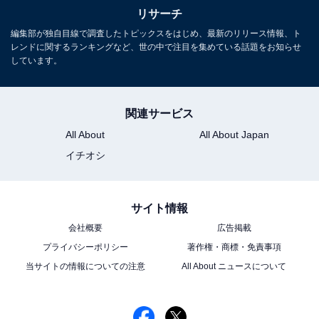
放生会 (初回限定盤) - 椎名林檎
リサーチ
Amazonで見る
編集部が独自目線で調査したトピックスをはじめ、最新のリリース情報、ト
レンドに関するランキングなど、世の中で注目を集めている話題をお知らせ
しています。
関連サービス
All About
All About Japan
イチオシ
椎名林檎さんの商品をAmazonで見る
サイト情報
会社概要
広告掲載
プライバシーポリシー
著作権・商標・免責事項
次ページ
9位までのランキング結果を見る
当サイトの情報についての注意
All About ニュースについて