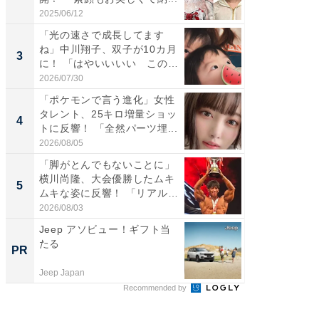
愛...
2025/06/12
2026/08/0
「光の速さで成長してます
「好感
ね」中川翔子、双子が10カ月
や、“マ
3
3
に！ 「はやいいいい この
画変更
前...
財...
2026/07/30
2026/07/3
「ポケモンで言う進化」女性
「脚が
タレント、25キロ増量ショッ
横川尚
4
4
トに反響！ 「全然パーツ埋...
ムキな姿
刃...
2026/08/05
2026/08/0
「脚がとんでもないことに」
「2人と
横川尚隆、大会優勝したムキ
團十郎
5
5
ムキな姿に反響！ 「リアル
「後ろ
刃...
「...
2026/08/03
2026/08/0
Jeep アソビュー！ギフト当
全国の
たる
付きの
PR
PR
Jeep Japan
COCO VIL
Recommended by