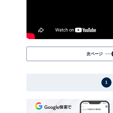
次ページ
1