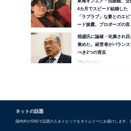
東海オンエア・虫眼鏡、交
4カ月でスピード結婚した
「ラブラブ」な妻とのエピ
ード披露。プロポーズの言
は「何て言ったか覚えてな
稲盛氏に論破・叱責され目
い」
覚めた。経営者がバランス
べき2つの背反
PR(ビズヒント)
ネットの話題
国内外のSNSで話題の人＆トピックをタイムリーにお届けします