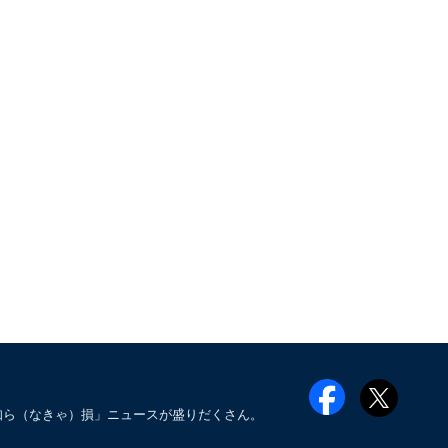
知ら（なきゃ）損」ニュースが盛りだくさん。