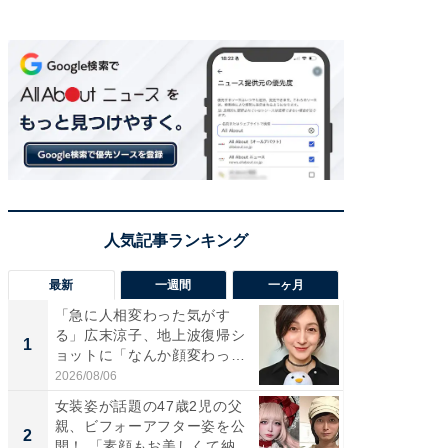
最新
一週間
一ヶ月
「急に人相変わった気がす
「さす
る」広末涼子、地上波復帰シ
は」高
1
1
ョットに「なんか顔変わっ
災地を
た」の...
「カ...
2026/08/06
2026/08/0
女装姿が話題の47歳2児の父
「女の
親、ビフォーアフター姿を公
介、バ
2
2
開！ 「素顔もお美しくて納...
らのプレ