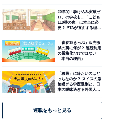
由。予習したい作品は？
20年間「駆け込み実績ゼ
ロ」の学校も…「こども
110番の家」は本当に必
要？ PTAが直面する理想
と現実
「青春18きっぷ」販売激
減の裏に何が？ 連続利用
の厳格化だけではない
「本当の理由」
「移民」に冷たいのはど
っちなのか？ スイスの厳
格過ぎる学歴選別と、日
本の曖昧過ぎる外国人政
策
連載をもっと見る