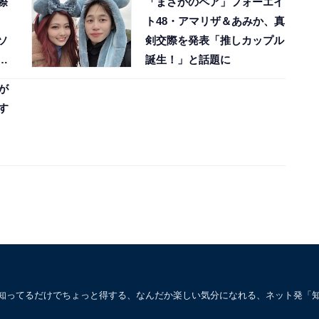
際
「まさかのペア」フォーエイ
ト48・アマリザ＆あみか、真
ソ
剣交際を発表「推しカップル
葉
誕生！」と話題に
が
す
。知ってるだけでちょっと得する、なんだか楽しい気分になれる、ネット発「