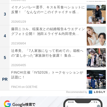
2026/07/22
イケメンバレー選手、キス＆耳食べショットに
反響！ 「なんなのーこのイチャイチャ感...
3
2026/01/29
藤田ニコル、稲葉友との結婚報告＆ウエディン
グフォト公開！ 池田エライザ＆内田理央...
4
2023/08/04
辻希美、「7人家族になって初めての」箱根へ
の“楽しかった”家族旅行を披露！ 集合...
5
2026/04/05
FINCHI主催「IVS2026」トークセッションが
話題に！
PR
FINCHI on GOETHE
Recommended by