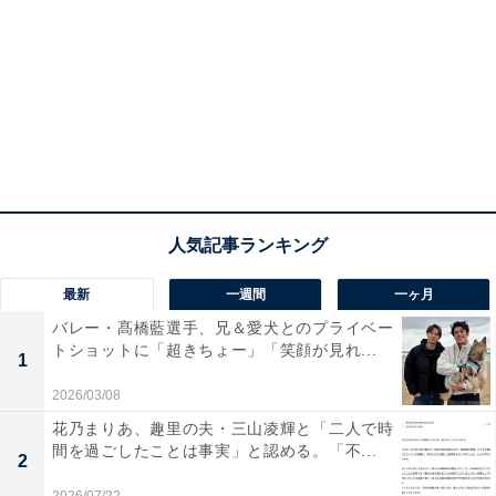
最新
一週間
一ヶ月
バレー・髙橋藍選手、兄＆愛犬とのプライベー
トショットに「超きちょー」「笑顔が見れ...
1
2026/03/08
花乃まりあ、趣里の夫・三山凌輝と「二人で時
間を過ごしたことは事実」と認める。「不...
2