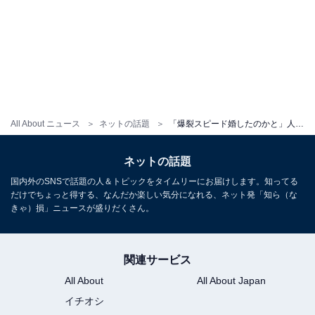
All About ニュース
ネットの話題
「爆裂スピード婚したのかと」人気YouTuber、家族ができたことを告白「めっちゃリアルだった笑」
ネットの話題
国内外のSNSで話題の人＆トピックをタイムリーにお届けします。知ってる
だけでちょっと得する、なんだか楽しい気分になれる、ネット発「知ら（な
きゃ）損」ニュースが盛りだくさん。
関連サービス
All About
All About Japan
イチオシ