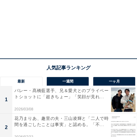
最新
一週間
一ヶ月
バレー・髙橋藍選手、兄＆愛犬とのプライベー
トショットに「超きちょー」「笑顔が見れ...
1
2026/03/08
花乃まりあ、趣里の夫・三山凌輝と「二人で時
間を過ごしたことは事実」と認める。「不...
2