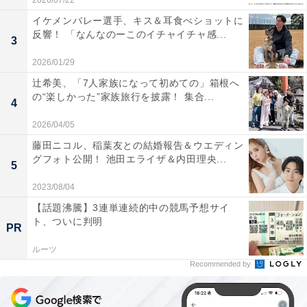
2026/07/22
イケメンバレー選手、キス＆耳食べショットに
反響！ 「なんなのーこのイチャイチャ感...
3
2026/01/29
辻希美、「7人家族になって初めての」箱根へ
の“楽しかった”家族旅行を披露！ 集合...
4
2026/04/05
藤田ニコル、稲葉友との結婚報告＆ウエディン
グフォト公開！ 池田エライザ＆内田理央...
5
2023/08/04
【話題沸騰】3連単連続的中の競馬予想サイ
ト、ついに判明
PR
ルーツ
Recommended by