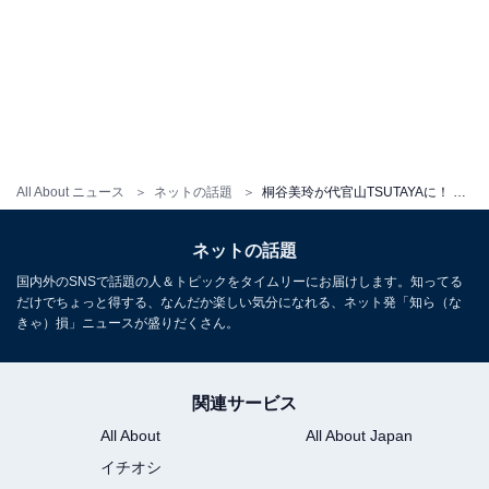
All About ニュース
ネットの話題
桐谷美玲が代官山TSUTAYAに！ プライベートショットに「私服かわいい」「ニット帽似合いすぎ」などの声
ネットの話題
国内外のSNSで話題の人＆トピックをタイムリーにお届けします。知ってる
だけでちょっと得する、なんだか楽しい気分になれる、ネット発「知ら（な
きゃ）損」ニュースが盛りだくさん。
関連サービス
All About
All About Japan
イチオシ