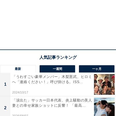
最新
一週間
一ヶ月
「うわすごい豪華メンバー」木梨憲武、ヒロミ
へ「連絡ください！」呼び掛ける。ISS...
1
2024/10/17
「涙出た」サッカー日本代表、炎上騒動の美人
妻との幸せ家族ショットに反響！ 「最高...
2