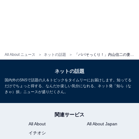
All About ニュース
ネットの話題
「パパそっくり！」内山信二の妻、長女の七五三ショットを公開！ 「可愛い笑顔がたまりません」
ネットの話題
国内外のSNSで話題の人＆トピックをタイムリーにお届けします。知ってる
だけでちょっと得する、なんだか楽しい気分になれる、ネット発「知ら（な
きゃ）損」ニュースが盛りだくさん。
関連サービス
All About
All About Japan
イチオシ