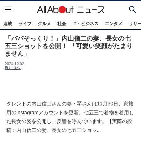
連載
ライフ
グルメ
社会
IT・ビジネス
エンタメ
リサ
「パパそっくり！」内山信二の妻、長女の七
五三ショットを公開！ 「可愛い笑顔がたまり
ません」
2024.12.02
堀井 ユウ
タレントの内山信二さんの妻・琴さんは11月30日、家族
用のInstagramアカウントを更新。七五三で着物を着用し
た長女の姿を公開し、反響を呼んでいます。【実際の投
稿：内山信二の妻、長女の七五三ショッ...