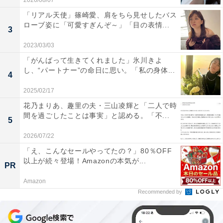
2026/08/07
「リアル天使」篠崎愛、肩をちら見せしたバス
ローブ姿に「可愛すぎんぞ～」「目の表情...
3
2023/03/03
「がんばって生きてくれました」氷川きよ
し、“パートナー”の命日に思い。「私の身体...
4
2025/02/17
花乃まりあ、趣里の夫・三山凌輝と「二人で時
間を過ごしたことは事実」と認める。「不...
5
2026/07/22
「え、こんなセールやってたの？」80％OFF
以上が続々登場！Amazonの本気が...
PR
Amazon
Recommended by