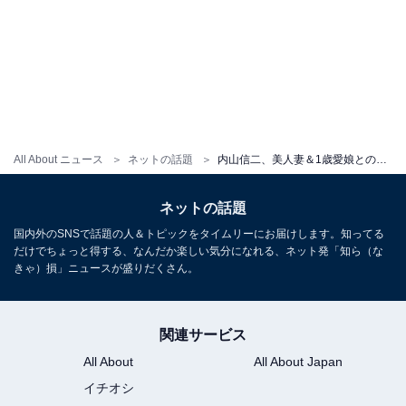
All About ニュース
ネットの話題
内山信二、美人妻＆1歳愛娘との家族ショット披露！ 「娘ちゃん大きくなったね」「素敵な家族」
ネットの話題
国内外のSNSで話題の人＆トピックをタイムリーにお届けします。知ってる
だけでちょっと得する、なんだか楽しい気分になれる、ネット発「知ら（な
きゃ）損」ニュースが盛りだくさん。
関連サービス
All About
All About Japan
イチオシ