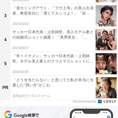
2023/08/04
「逆カミングアウト」『ラヴ上等』の美人出演
者、整形告白に「潔くてカッコよ！」「好...
3
2025/12/18
サッカー日本代表・上田綺世、美人モデル妻と
の結婚式ショット披露！ 「美男美女」「...
4
2023/06/27
「年々イケメン」サッカー日本代表・上田綺
世、モデル美人妻とのクリスマスショットに...
5
2025/12/26
「どうせ当たらない」と思ってた私が本当に当
選した“買い方”がこれ
PR
合同会社デジタルファーム
Recommended by