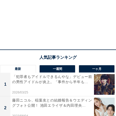
最新
一週間
一ヶ月
「犯罪者もアイドルできるんやな」デビュー前
の男性アイドルが炎上。「事件から半年も...
1
2026/03/25
藤田ニコル、稲葉友との結婚報告＆ウエディン
グフォト公開！ 池田エライザ＆内田理央...
2