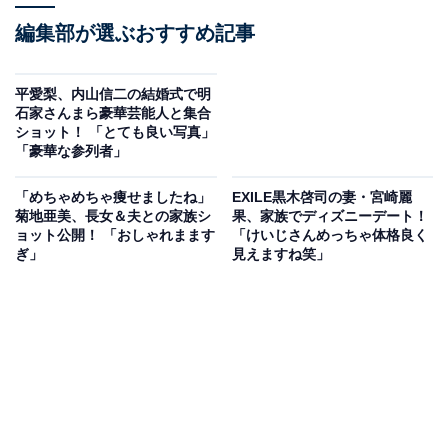
編集部が選ぶおすすめ記事
平愛梨、内山信二の結婚式で明
石家さんまら豪華芸能人と集合
ショット！ 「とても良い写真」
「豪華な参列者」
「めちゃめちゃ痩せましたね」
EXILE黒木啓司の妻・宮崎麗
菊地亜美、長女＆夫との家族シ
果、家族でディズニーデート！
ョット公開！ 「おしゃれまます
「けいじさんめっちゃ体格良く
ぎ」
見えますね笑」