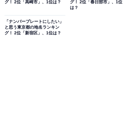
グ！ 2位「高崎市」、1位は？
グ！ 2位「春日部市」、1位
は？
「ナンバープレートにしたい」
と思う東京都の地名ランキン
グ！ 2位「新宿区」、1位は？
1位：浦安市
1位は「浦安市」でした。千葉県は「千葉」「習志野」
「成田」「市川」など全10種のナンバーがあり、「浦安
市」は「習志野」ナンバーになります。
千葉県の北西部に位置し、「東京ディズニーリゾート」
のある街として知られています。そのことからご当地ナ
ンバーを望む人も多いようですが、浦安市によれば「現