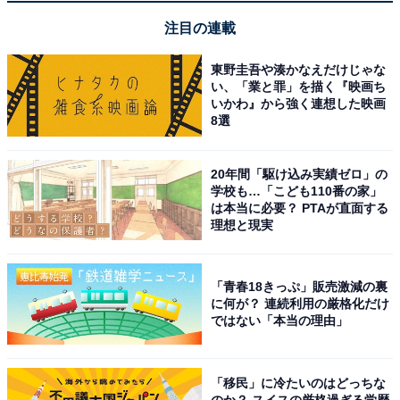
注目の連載
東野圭吾や湊かなえだけじゃな
い、「業と罪」を描く『映画ち
いかわ』から強く連想した映画
8選
1
2
20年間「駆け込み実績ゼロ」の
学校も…「こども110番の家」
は本当に必要？ PTAが直面する
理想と現実
「青春18きっぷ」販売激減の裏
に何が？ 連続利用の厳格化だけ
ではない「本当の理由」
「移民」に冷たいのはどっちな
のか？ スイスの厳格過ぎる学歴