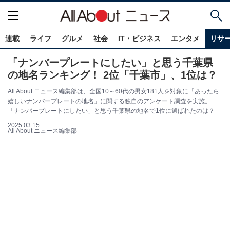
連載
ライフ
グルメ
社会
IT・ビジネス
エンタメ
リサ
「ナンバープレートにしたい」と思う千葉県
の地名ランキング！ 2位「千葉市」、1位は？
All About ニュース編集部は、全国10～60代の男女181人を対象に「あったら
嬉しいナンバープレートの地名」に関する独自のアンケート調査を実施。
「ナンバープレートにしたい」と思う千葉県の地名で1位に選ばれたのは？
2025.03.15
All About ニュース編集部