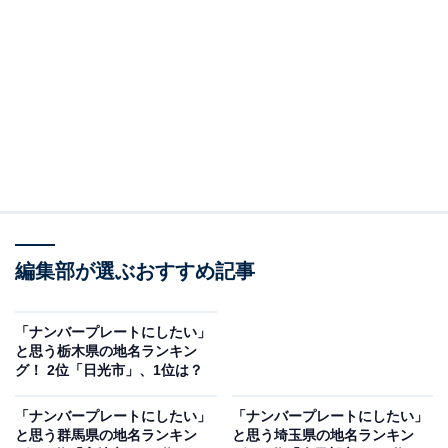
千葉市は千葉県の中央部に位置し、経済を回す中心地の
役割を担っている政令指定都市です。県名と同一である
ことから分かりやすい、というコメントも見られまし
た。
回答者からは他にも「大きな都市や有名人の出身地、そ
して海をイメージできるところを選びました」（40代男
性／神奈川県）、「県庁所在地だから」（40代男性／新
潟県）、「他の地名より分かりやすかったので選びまし
編集部が選ぶおすすめ記事
た」（50代女性／山口県）などのコメントがありまし
た。
「ナンバープレートにしたい」
と思う栃木県の地名ランキン
グ！ 2位「日光市」、1位は？
「ナンバープレートにしたい」
「ナンバープレートにしたい」
と思う群馬県の地名ランキン
と思う埼玉県の地名ランキン