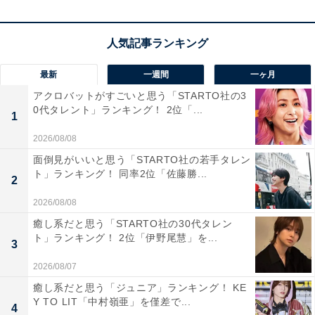
時点では条件を満たす自動車登録台数は見込めない」と
のこと。近隣自治体と共同での導入という方法もあるよ
うなので、いずれ実現してほしいですね！
最新
一週間
一ヶ月
回答者のコメントを見ると「ディズニーランドがある市
アクロバットがすごいと思う「STARTO社の3
0代タレント」ランキング！ 2位「...
なので、「浦安」のナンバーを見ただけで、周りの人か
1
ら羨ましがられそうだから」（40代女性／東京都）、
2026/08/08
「ディズニーランドを想像できて嬉しい気持ちになれる
面倒見がいいと思う「STARTO社の若手タレン
ト」ランキング！ 同率2位「佐藤勝...
から」（40代女性／福岡県）、「ディズニーリゾートが
2
あり千葉で唯一行ったことがあるから」（20代男性／岐
2026/08/08
阜県）といった声がありました。
癒し系だと思う「STARTO社の30代タレン
ト」ランキング！ 2位「伊野尾慧」を...
3
※回答者のコメントは原文ママです
2026/08/07
癒し系だと思う「ジュニア」ランキング！ KE
10位までの全ランキング結果を見
Y TO LIT「中村嶺亜」を僅差で...
4
次ページ