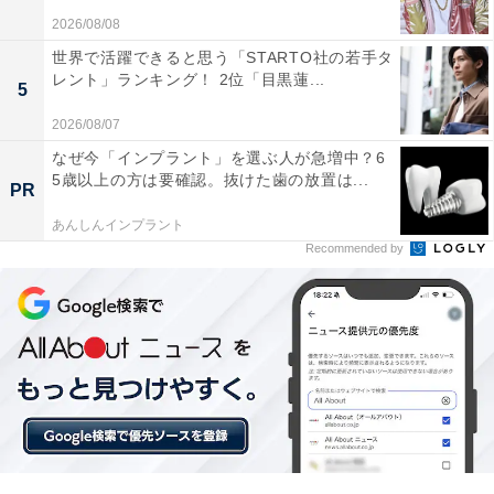
る
2026/08/08
世界で活躍できると思う「STARTO社の若手タ
レント」ランキング！ 2位「目黒蓮...
5
2026/08/07
なぜ今「インプラント」を選ぶ人が急増中？6
5歳以上の方は要確認。抜けた歯の放置は...
PR
あんしんインプラント
Recommended by
こちらもおすすめ
「ナンバープレートにしたい」と思う茨城県の
地名ランキング！ 2位「つくば市」、1位は？