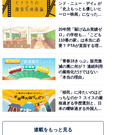
ンド・ニュー・デイ』が
「史上もっとも優しいヒ
ーロー映画」になった理
由。予習したい作品は？
20年間「駆け込み実績ゼ
ロ」の学校も…「こども
110番の家」は本当に必
要？ PTAが直面する理想
と現実
「青春18きっぷ」販売激
減の裏に何が？ 連続利用
の厳格化だけではない
「本当の理由」
「移民」に冷たいのはど
っちなのか？ スイスの厳
格過ぎる学歴選別と、日
本の曖昧過ぎる外国人政
策
連載をもっと見る