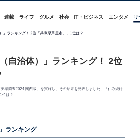
連載
ライフ
グルメ
社会
IT・ビジネス
エンタメ
リ
）」ランキング！ 2位「兵庫県芦屋市」、1位は？
（自治体）」ランキング！ 2位
？
実感調査2024 関西版」を実施し、その結果を発表しました。「住み続け
1位は？
」ランキング