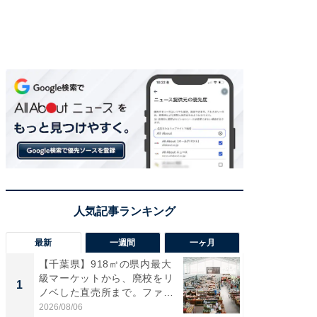
最新
一週間
一ヶ月
【千葉県】918㎡の県内最大
【兵庫
級マーケットから、廃校をリ
ーメン
1
1
ノベした直売所まで。ファ
再現した
ー...
道...
2026/08/06
2026/08/0