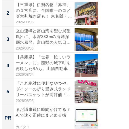
【三重県】伊勢名物「赤福」
【三重
の直営店に、全国唯一のコメ
「鈴鹿天
2
2
ダ大判焼き店も！ 東名阪・
は100
伊...
2026/08/06
2026/08/0
立山連峰と富山湾を望む展望
ステラ
風呂に、水深333mの海洋深
詰め放題
3
3
層水風呂。富山県の人気日
00円で「
帰...
2026/08/06
2026/08/0
【兵庫県】「世界一忙しいラ
「ミニオ
ーメン」に、龍野の城下町を
ッグ！ 
4
4
再現したSAも。山陽自動車
ど、夏限
道...
2026/08/04
2026/08/0
「これ絶対に便利なやつや」
【埼玉
ダイソーの折り畳み式ランド
「行田天
5
5
リーバスケットが高評価「使
は和の
わ...
が...
2026/08/03
2026/08/0
まだ議事録に時間かけてる？
【見城徹
AIで速く正確にまとめる術
も変わ
PR
PR
カイタヨ
FINCHI o