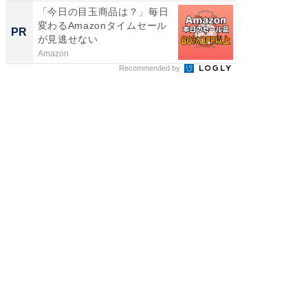
「今日の目玉商品は？」毎日
65歳以
変わるAmazonタイムセール
プラン
PR
PR
が見逃せない
なたに
を...
Amazon
あんしん
Recommended by