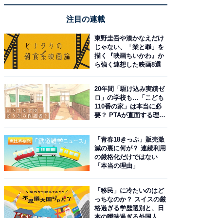
注目の連載
東野圭吾や湊かなえだけ
じゃない、「業と罪」を
描く『映画ちいかわ』か
ら強く連想した映画8選
20年間「駆け込み実績ゼ
ロ」の学校も…「こども
110番の家」は本当に必
要？ PTAが直面する理想
と現実
「青春18きっぷ」販売激
減の裏に何が？ 連続利用
の厳格化だけではない
「本当の理由」
「移民」に冷たいのはど
っちなのか？ スイスの厳
格過ぎる学歴選別と、日
本の曖昧過ぎる外国人政