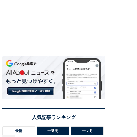
最新
一週間
一ヶ月