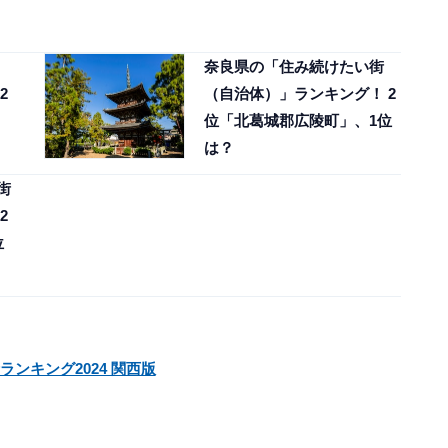
奈良県の「住み続けたい街
2
（自治体）」ランキング！ 2
位「北葛城郡広陵町」、1位
は？
街
2
位
ランキング2024 関西版