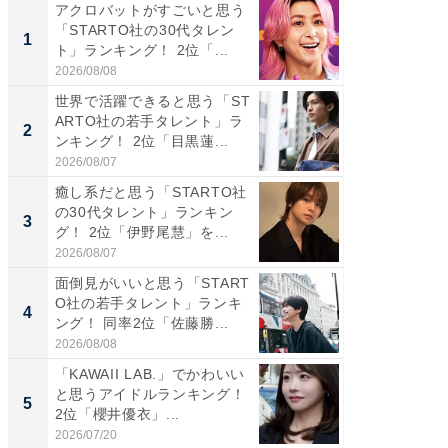
アクロバットがすごいと思う
癒し系だ
「STARTO社の30代タレン
の若手
1
1
ト」ランキング！ 2位「...
グ！ 2
2026/08/08
2026/08/0
世界で活躍できると思う「ST
癒し系だ
ARTO社の若手タレント」ラ
の30代
2
2
ンキング！ 2位「目黒蓮...
グ！ 2
2026/08/07
2026/08/0
癒し系だと思う「STARTO社
「パフ
の30代タレント」ランキン
思うST
3
3
グ！ 2位「伊野尾慧」を...
ンキング
2026/08/07
2026/08/0
面倒見がいいと思う「START
ギャップ
O社の若手タレント」ランキ
RTO社
4
4
ング！ 同率2位「佐藤勝...
キング！
2026/08/08
2026/08/0
「KAWAII LAB.」でかわいい
世界で活
と思うアイドルランキング！
ARTO
5
5
2位「櫻井優衣」...
ンキング
2026/07/20
2026/08/0