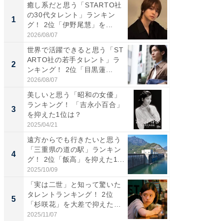
癒し系だと思う「STARTO社
癒し系だ
の30代タレント」ランキン
の若手
1
1
グ！ 2位「伊野尾慧」を...
グ！ 2
2026/08/07
2026/08/0
世界で活躍できると思う「ST
「パフ
ARTO社の若手タレント」ラ
思うST
2
2
ンキング！ 2位「目黒蓮...
ンキング
2026/08/07
2026/08/0
美しいと思う「昭和の女優」
ギャップ
ランキング！ 「吉永小百合」
RTO社
3
3
を抑えた1位は？
キング！
2025/04/21
2026/08/0
遠方からでも行きたいと思う
癒し系だ
「三重県の道の駅」ランキン
の30代
4
4
グ！ 2位「飯高」を抑えた1...
グ！ 2
2025/10/09
2026/08/0
「実は二世」と知って驚いた
「ファン
タレントランキング！ 2位
ARTO
5
5
「杉咲花」を大差で抑えた1
グ！ 2
位...
2025/11/07
2026/08/0