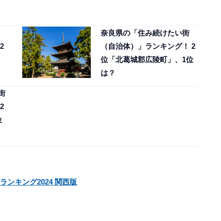
奈良県の「住み続けたい街
2
（自治体）」ランキング！ 2
位「北葛城郡広陵町」、1位
は？
街
2
位
ランキング2024 関西版