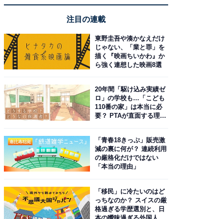
注目の連載
東野圭吾や湊かなえだけ
じゃない、「業と罪」を
描く『映画ちいかわ』か
ら強く連想した映画8選
20年間「駆け込み実績ゼ
ロ」の学校も…「こども
110番の家」は本当に必
要？ PTAが直面する理想
と現実
「青春18きっぷ」販売激
減の裏に何が？ 連続利用
の厳格化だけではない
「本当の理由」
「移民」に冷たいのはど
っちなのか？ スイスの厳
格過ぎる学歴選別と、日
本の曖昧過ぎる外国人政