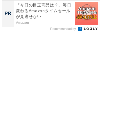
「今日の目玉商品は？」毎日
【毎日変
変わるAmazonタイムセール
ムセー
PR
PR
が見逃せない
Amazon
Amazon
Recommended by