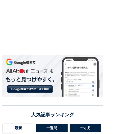
最新
一週間
一ヶ月