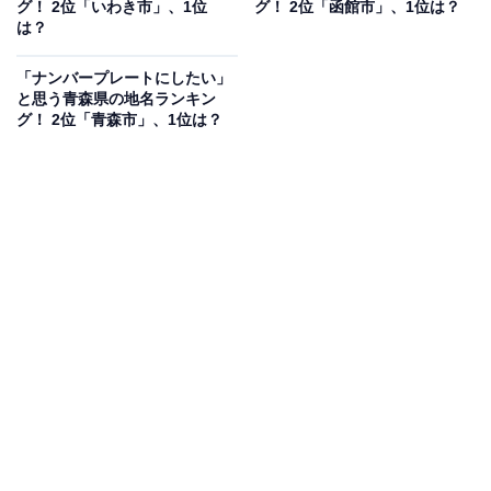
グ！ 2位「いわき市」、1位
グ！ 2位「函館市」、1位は？
は？
「ナンバープレートにしたい」
と思う青森県の地名ランキン
グ！ 2位「青森市」、1位は？
1位：仙台市
1位は「仙台市」でした。仙台市で交付されているナン
バーです。
宮城県の県庁所在地で、東北地方唯一の政令指定都市で
ある仙台市。「杜の都」とも言われ、都市としての繁栄