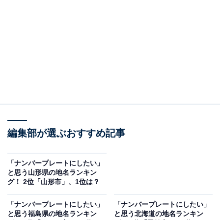
になります。
宮城県北部に位置する市町村で、世界三大漁場の1つで
ある「三陸沖」に面しており、世界中から漁船が集まる
町として知られています。カツオやサンマ、ホタテなど
食卓で人気の海産物が水揚げされています。
回答者からは「同じく震災後の復興がさらに進展して欲
しいので」（50代男性／その他）、「栄えている漁港と
いうイメージがあり、商売繁盛につながる気がするか
編集部が選ぶおすすめ記事
ら」（60代男性／神奈川県）、「新鮮な魚などの水産物
が豊富なイメージが有るからです」（60代男性／広島
「ナンバープレートにしたい」
と思う山形県の地名ランキン
県）などのコメントがありました。
グ！ 2位「山形市」、1位は？
「ナンバープレートにしたい」
「ナンバープレートにしたい」
と思う福島県の地名ランキン
と思う北海道の地名ランキン