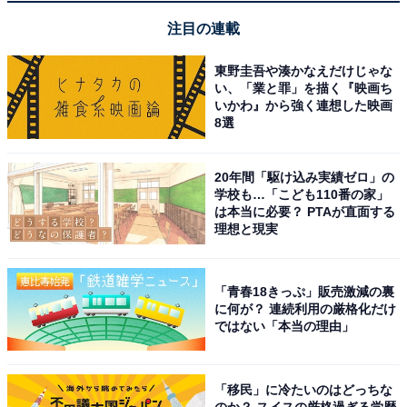
注目の連載
東野圭吾や湊かなえだけじゃな
い、「業と罪」を描く『映画ち
いかわ』から強く連想した映画
8選
1
2
20年間「駆け込み実績ゼロ」の
学校も…「こども110番の家」
は本当に必要？ PTAが直面する
理想と現実
「青春18きっぷ」販売激減の裏
に何が？ 連続利用の厳格化だけ
ではない「本当の理由」
「移民」に冷たいのはどっちな
のか？ スイスの厳格過ぎる学歴