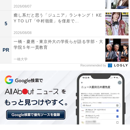
る
2026/08/07
癒し系だと思う「ジュニア」ランキング！ KE
Y TO LIT「中村嶺亜」を僅差で...
5
2026/08/08
一橋・慶應・東京外大の学長らが語る学部・大
学院５年一貫教育
PR
一橋大学
Recommended by
こちらもおすすめ
「ナンバープレートにしたい」と思う秋田県の
地名ランキング！ 2位「男鹿市」、1位は？