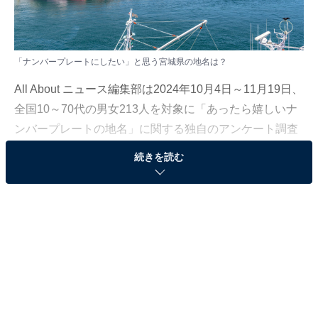
「ナンバープレートにしたい」と思う宮城県の地名は？
All About ニュース編集部は2024年10月4日～11月19日、
全国10～70代の男女213人を対象に「あったら嬉しいナ
ンバープレートの地名」に関する独自のアンケート調査
を実施しました。今回はその中から、「ナンバープレー
続きを読む
トにしたい」と思う宮城県の地名を紹介します！
＞12位までの全ランキング結果を見る
2位：気仙沼市
2位は「気仙沼市」でした。宮城県は「宮城」「仙台」
の2種のナンバーがあり、気仙沼市は「宮城」ナンバー