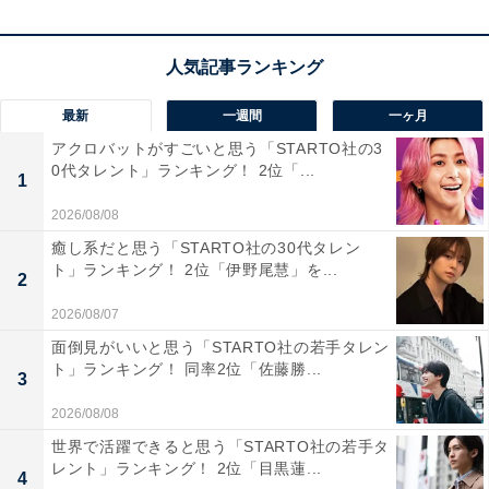
回答者のコメントを見ると「愛車が秋田美人のイメージ
になる」（50代男性／長野県）、「秋田県外へ出たと
き、他府県の車に対し秋田県から来た車だとすぐわかる
最新
一週間
一ヶ月
地名のナンバープレートだから」（20代男性／和歌山
県）、「秋田県といえば秋田犬なので、ナンバープレー
アクロバットがすごいと思う「STARTO社の3
0代タレント」ランキング！ 2位「...
トに秋田犬のイラストをつけたいと思ったため」（20代
1
女性／群馬県）といった声がありました。
2026/08/08
癒し系だと思う「STARTO社の30代タレン
ト」ランキング！ 2位「伊野尾慧」を...
※回答者のコメントは原文ママです
2
2026/08/07
10位までの全ランキング結果を見
面倒見がいいと思う「STARTO社の若手タレン
次ページ
ト」ランキング！ 同率2位「佐藤勝...
る
3
2026/08/08
世界で活躍できると思う「STARTO社の若手タ
レント」ランキング！ 2位「目黒蓮...
4