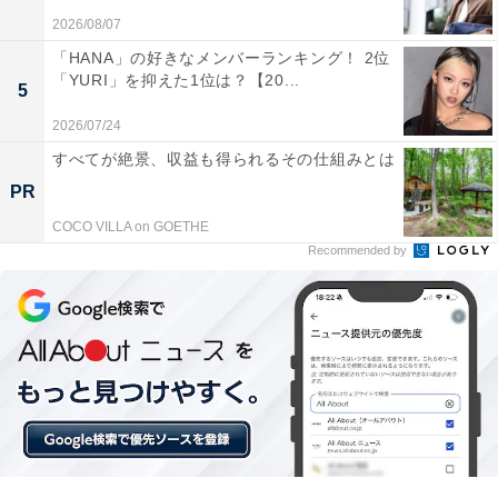
2026/08/07
「HANA」の好きなメンバーランキング！ 2位
「YURI」を抑えた1位は？【20...
5
2026/07/24
すべてが絶景、収益も得られるその仕組みとは
PR
COCO VILLA on GOETHE
Recommended by
こちらもおすすめ
「ナンバープレートにしたい」と思う山形県の
地名ランキング！ 2位「山形市」、1位は？