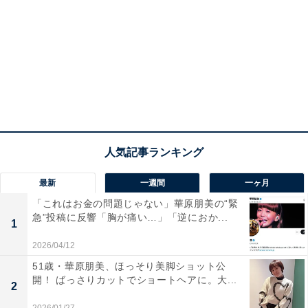
最新
一週間
一ヶ月
「これはお金の問題じゃない」華原朋美の“緊
急”投稿に反響「胸が痛い…」「逆におか...
1
2026/04/12
51歳・華原朋美、ほっそり美脚ショット公
開！ ばっさりカットでショートヘアに。大...
2