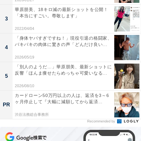
2026/01/27
華原朋美、18キロ減の最新ショットを公開！
「本当にすごい。尊敬します」
3
2022/04/04
「身体ヤバすぎですね！」現役引退の格闘家、
バキバキの肉体に驚きの声「どんだけ良い...
4
2026/05/19
「別人のようだ…」華原朋美、最新ショットに
反響「ほんま痩せたらめっちゃ可愛いなる...
5
2026/08/10
カードローン50万円以上の人は、返済を3～6
ヶ月停止して『大幅に減額してから返済...
PR
渋谷法務総合事務所
Recommended by