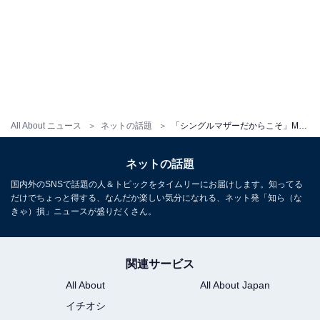
All About ニュース
ネットの話題
「シングルマザーだからこそ」MALIA.、ドバイ生活3年目突入で心境を明かす。「いろいろ聞きたい」
ネットの話題
国内外のSNSで話題の人＆トピックをタイムリーにお届けします。知ってる
だけでちょっと得する、なんだか楽しい気分になれる、ネット発「知ら（な
きゃ）損」ニュースが盛りだくさん。
関連サービス
All About
All About Japan
イチオシ