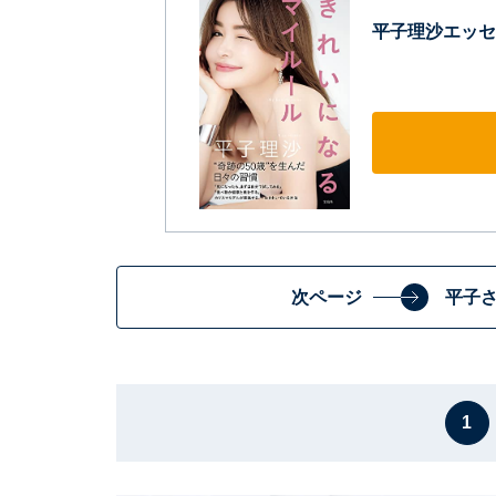
平子理沙エッセ
次ページ
平子
1