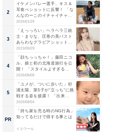
イケメンバレー選手、キス＆
「え、
耳食べショットに反響！ 「な
芸人、2
2
2
んなのーこのイチャイチャ
エットに
感...
2026/01/29
2026/08/0
「えっっろい」ヘラヘラ三銃
「脚が
士・まりな、圧巻の美バスト
横川尚
3
3
あらわなグラビアショット公
ムキな姿
開...
刃...
2023/09/29
2026/08/0
「顔ちっっちゃ！」藤田ニコ
「脳がバ
ル、娘と初の北海道旅行を公
装姿が話
4
4
開！ 「スタイルよすぎる
のお父さ
よ〜...
2026/08/08
2026/08/0
「ユメが、ついに歩いた」杉
「急に
浦太陽、第5子が“立っち”に挑
る」広
5
5
戦する姿を披露！ 「出来...
ョット
た」の..
2026/08/04
2026/08/0
「持ち家を売る時のNG行為」
【西野
知ってるだけで得する事とは
刊『北
PR
PR
くか』
イエウール
FINCHI o