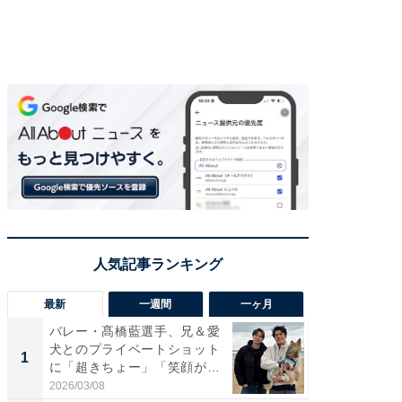
最新
一週間
一ヶ月
バレー・髙橋藍選手、兄＆愛
「さす
犬とのプライベートショット
は」高
1
1
に「超きちょー」「笑顔が見
災地を
れ...
「カ...
2026/03/08
2026/08/0