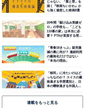
じゃない、「業と罪」を
描く『映画ちいかわ』か
ら強く連想した映画8選
20年間「駆け込み実績ゼ
ロ」の学校も…「こども
110番の家」は本当に必
要？ PTAが直面する理想
と現実
「青春18きっぷ」販売激
減の裏に何が？ 連続利用
の厳格化だけではない
「本当の理由」
「移民」に冷たいのはど
っちなのか？ スイスの厳
格過ぎる学歴選別と、日
本の曖昧過ぎる外国人政
策
連載をもっと見る