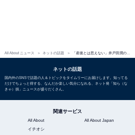
All About ニュース
ネットの話題
「産後とは思えない」井戸田潤の美人妻、圧巻美脚あらわなミニスカ姿に反響！ 「さすがのスタイル」
ネットの話題
国内外のSNSで話題の人＆トピックをタイムリーにお届けします。知ってる
だけでちょっと得する、なんだか楽しい気分になれる、ネット発「知ら（な
きゃ）損」ニュースが盛りだくさん。
関連サービス
All About
All About Japan
イチオシ