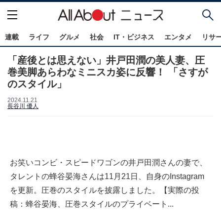
連載
ライフ
グルメ
社会
IT・ビジネス
エンタメ
リサ
「産後とは思えない」井戸田潤の美人妻、圧
巻美脚あらわなミニスカ姿に反響！ 「さすが
のスタイル」
2024.11.21
長谷川 優人
お笑いコンビ・スピードワゴンの井戸田潤さんの妻で、
タレントの蜂谷晏海さんは11月21日、自身のInstagram
を更新。圧巻のスタイルを披露しました。【実際の投
稿：蜂谷晏海、圧巻スタイルのプライベート...