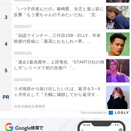
2026/03/25
「いつ子供産んだの」篠崎愛、女児と遊ぶ姿に
反響「もう愛ちゃんの子みたいだね」「完...
3
2025/10/17
「自認ウインナー」三代目JSB・ELLY、年末
挨拶の投稿に「最高におもしれー男」...
4
2026/01/01
「過去1最高傑作」上田竜也、“STARTO社の倒
し方”シリーズで初の失敗!? 「...
5
2024/08/26
リボ地獄から抜け出したい人は、返済を3～6
ヶ月停止して『大幅に減額してから返済す...
PR
渋谷法務総合事務所
Recommended by