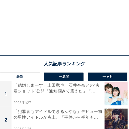
最新
一週間
一ヶ月
「結婚しまーす」上田竜也、石井杏奈との“夫
婦ショット”公開「通知欄みて震えた」「...
1
2025/11/27
「犯罪者もアイドルできるんやな」デビュー前
の男性アイドルが炎上。「事件から半年も...
2