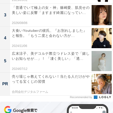
2023/05/31
「普通でいて極上の女・神」篠崎愛、肌見せの
美しい姿に反響「ますます綺麗になってい...
3
2026/08/06
大食いYoutuberの彼氏、『お別れしました』
と報告。「もう二度と会わない方が...
4
2024/11/06
広末涼子、美デコルテ際立つドレス姿で「嬉し
いお知らせが…」！ 「凄く美しい」「透...
5
2024/07/12
売り場じゃ教えてくれない！当たる人だけがや
ってる宝くじの習慣
PR
合同会社デジタルファーム
Recommended by