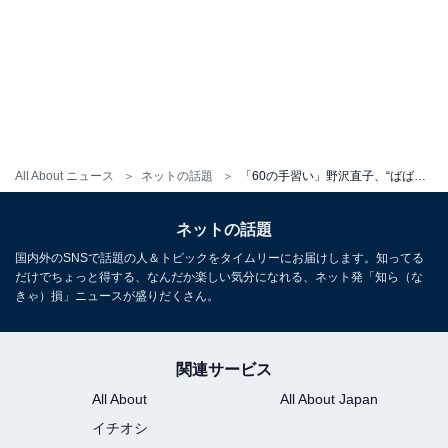
All About ニュース
ネットの話題
「60の手習い」野沢直子、“ばばあ必死”な姿に反響の声！「走れるからマダマダ若い」「観戦行きたい」
ネットの話題
国内外のSNSで話題の人＆トピックをタイムリーにお届けします。知ってる
だけでちょっと得する、なんだか楽しい気分になれる、ネット発「知ら（な
きゃ）損」ニュースが盛りだくさん。
関連サービス
All About
All About Japan
イチオシ