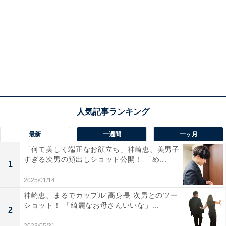
最新
一週間
一ヶ月
「何て美しく端正なお顔立ち」神崎恵、美男子
すぎる次男の顔出しショット公開！ 「め...
1
2025/01/14
神崎恵、まるでカップル“高身長”次男とのツー
ショット！ 「綺麗なお母さんいいな」...
2