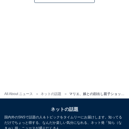
All About ニュース
ネットの話題
マリエ、娘との顔出し親子ショットを公開！ 「そのまますっぴんで飛び出したいつもの風景」
ネットの話題
国内外のSNSで話題の人＆トピックをタイムリーにお届けします。知ってる
だけでちょっと得する、なんだか楽しい気分になれる、ネット発「知ら（な
きゃ）損」ニュースが盛りだくさん。