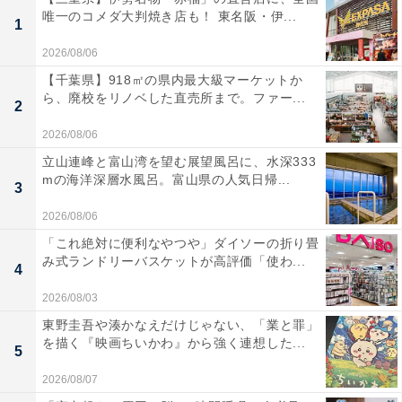
唯一のコメダ大判焼き店も！ 東名阪・伊...
1
2026/08/06
【千葉県】918㎡の県内最大級マーケットか
ら、廃校をリノベした直売所まで。ファー...
2
2026/08/06
立山連峰と富山湾を望む展望風呂に、水深333
mの海洋深層水風呂。富山県の人気日帰...
3
2026/08/06
「これ絶対に便利なやつや」ダイソーの折り畳
み式ランドリーバスケットが高評価「使わ...
4
2026/08/03
東野圭吾や湊かなえだけじゃない、「業と罪」
を描く『映画ちいかわ』から強く連想した...
5
2026/08/07