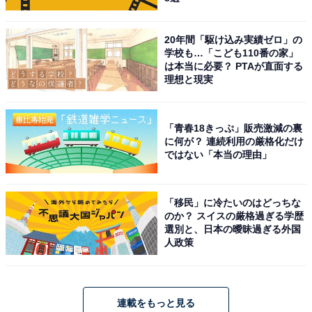
20年間「駆け込み実績ゼロ」の
学校も…「こども110番の家」
は本当に必要？ PTAが直面する
理想と現実
「青春18きっぷ」販売激減の裏
に何が？ 連続利用の厳格化だけ
ではない「本当の理由」
「移民」に冷たいのはどっちな
のか？ スイスの厳格過ぎる学歴
選別と、日本の曖昧過ぎる外国
人政策
連載をもっと見る