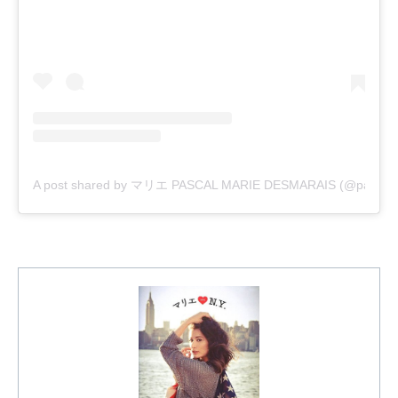
A post shared by マリエ PASCAL MARIE DESMARAIS (@pascalm