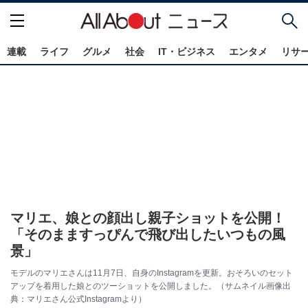
連載
ライフ
グルメ
社会
IT・ビジネス
エンタメ
リサ
マリエ、娘との顔出し親子ショットを公開！
「そのまますっぴんで飛び出したいつもの風
景」
モデルのマリエさんは11月7日、自身のInstagramを更新。おそろいのセット
アップを着用した娘とのツーショットを公開しました。（サムネイル画像出
典：マリエさん公式Instagramより）