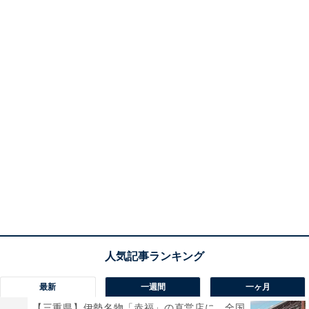
最新
一週間
一ヶ月
【三重県】伊勢名物「赤福」の直営店に、全国