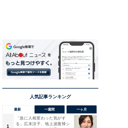
最新
一週間
一ヶ月
「急に人相変わった気がす
「さす
る」広末涼子、地上波復帰シ
は」高
1
1