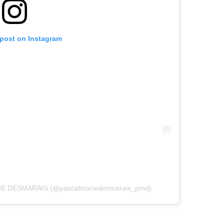
 post on Instagram
IE DESMARAIS (@pascalmariedesmarais_pmd)