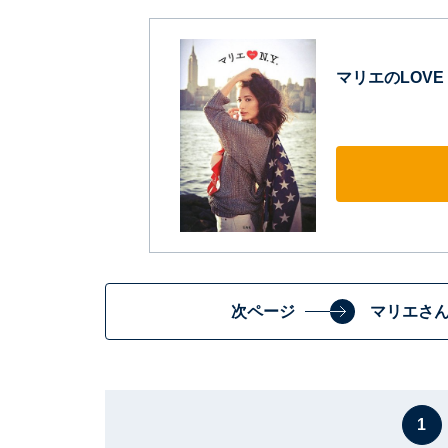
マリエのLOVE N
次ページ
マリエさ
1