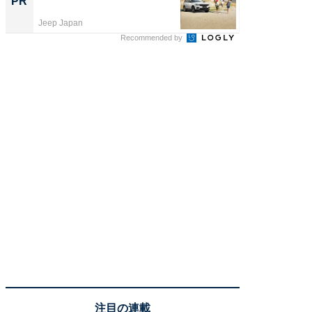
PR
PR
Jeep Japan
COCO VIL
Recommended by
注目の連載