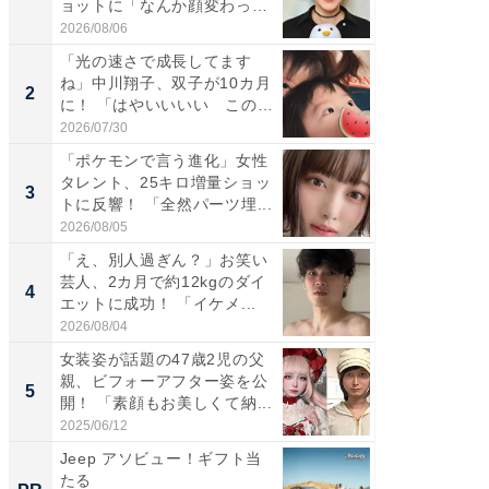
ョットに「なんか顔変わっ
災地を
た」の...
「カ...
2026/08/06
2026/08/0
「光の速さで成長してます
「女の
ね」中川翔子、双子が10カ月
介、バ
2
2
に！ 「はやいいいい この
らのプレ
前...
愛...
2026/07/30
2026/08/0
「ポケモンで言う進化」女性
「好感
タレント、25キロ増量ショッ
や、“マ
3
3
トに反響！ 「全然パーツ埋...
画変更
財...
2026/08/05
2026/07/3
「え、別人過ぎん？」お笑い
「脚が
芸人、2カ月で約12kgのダイ
横川尚
4
4
エットに成功！ 「イケメ...
ムキな姿
刃...
2026/08/04
2026/08/0
女装姿が話題の47歳2児の父
「2人と
親、ビフォーアフター姿を公
團十郎
5
5
開！ 「素顔もお美しくて納...
「後ろ
「...
2025/06/12
2026/08/0
Jeep アソビュー！ギフト当
全国の
たる
付きの