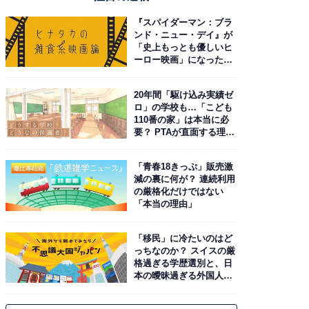
『スパイダーマン：ブラ
ンド・ニュー・デイ』が
「史上もっとも優しいヒ
ーロー映画」になった理
由。予習したい作品は？
20年間「駆け込み実績ゼ
ロ」の学校も…「こども
110番の家」は本当に必
要？ PTAが直面する理想
と現実
「青春18きっぷ」販売激
減の裏に何が？ 連続利用
の厳格化だけではない
「本当の理由」
「移民」に冷たいのはど
っちなのか？ スイスの厳
格過ぎる学歴選別と、日
本の曖昧過ぎる外国人政
策