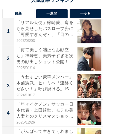
最新
一週間
一ヶ月
「リアル天使」篠崎愛、肩を
「さす
ちら見せしたバスローブ姿に
は」高
1
1
「可愛すぎんぞ～」「目の表
災地を
情...
「カ...
2023/03/03
2026/08/0
「何て美しく端正なお顔立
「女の
ち」神崎恵、美男子すぎる次
介、バ
2
2
男の顔出しショット公開！
らのプレ
「め...
愛...
2025/01/14
2026/08/0
「うわすごい豪華メンバー」
「脚が
木梨憲武、ヒロミへ「連絡く
横川尚
3
3
ださい！」呼び掛ける。IS
ムキな姿
S...
刃...
2024/10/17
2026/08/0
「年々イケメン」サッカー日
「え、
本代表・上田綺世、モデル美
芸人、2
4
4
人妻とのクリスマスショット
エットに
に...
2025/12/26
2026/08/0
「がんばって生きてくれまし
「脳がバ