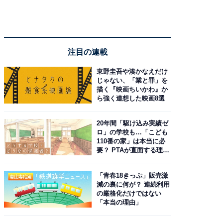
注目の連載
東野圭吾や湊かなえだけ
じゃない、「業と罪」を
描く『映画ちいかわ』か
ら強く連想した映画8選
20年間「駆け込み実績ゼ
ロ」の学校も…「こども
110番の家」は本当に必
要？ PTAが直面する理想
と現実
「青春18きっぷ」販売激
減の裏に何が？ 連続利用
の厳格化だけではない
「本当の理由」