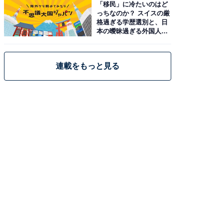
「移民」に冷たいのはど
っちなのか？ スイスの厳
格過ぎる学歴選別と、日
本の曖昧過ぎる外国人政
策
連載をもっと見る