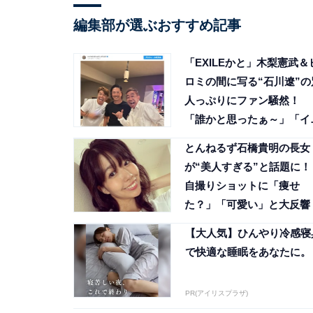
編集部が選ぶおすすめ記事
「EXILEかと」木梨憲武＆
ロミの間に写る“石川遼”の
人っぷりにファン騒然！
「誰かと思ったぁ～」「イ
メンになっててビックリ!!
とんねるず石橋貴明の長女
が“美人すぎる”と話題に！
自撮りショットに「痩せ
た？」「可愛い」と大反響
【大人気】ひんやり冷感寝
で快適な睡眠をあなたに。
PR(アイリスプラザ)