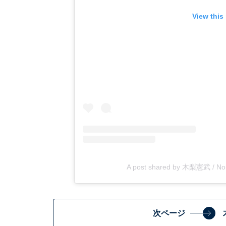
View this
A post shared by 木梨憲武 / Norit
次ページ