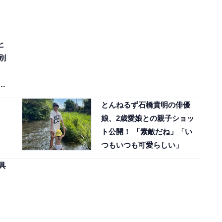
ヒ
別
ケ
」
とんねるず石橋貴明の俳優
娘、2歳愛娘との親子ショッ
ト公開！ 「素敵だね」「い
つもいつも可愛らしい」
具