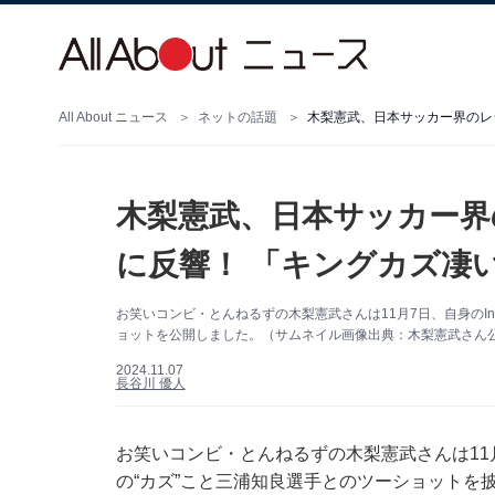
All About ニュース
ネットの話題
木梨憲武、日本サッカー界のレ
木梨憲武、日本サッカー界
に反響！ 「キングカズ凄
お笑いコンビ・とんねるずの木梨憲武さんは11月7日、自身のIn
ョットを公開しました。（サムネイル画像出典：木梨憲武さん公式In
2024.11.07
長谷川 優人
お笑いコンビ・とんねるずの木梨憲武さんは11月7
の“カズ”こと三浦知良選手とのツーショットを