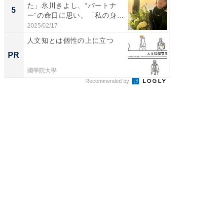
た」氷川きよし、“パートナ
装姿が話
5
5
ー”の命日に思い。「私の身
のお父さ
体...
2025/02/17
2026/08/0
人文知とは個性の上に立つ
シェア別荘
wners
PR
PR
國學院大學
COCO VIL
Recommended by