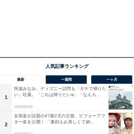
最新
一週間
一ヶ月
阿波みなみ、ディズニー訪問も「ガチで帰りた
い」吐露。「これは帰りたいw」「なんち...
1
2025/06/19
女装姿が話題の47歳2児の父親、ビフォーアフ
ター姿を公開！ 「素顔もお美しくて納...
2