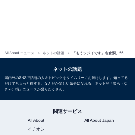
All About ニュース
ネットの話題
「もうジジイです」名倉潤、56歳バースデーの家族ショット公開！ 「まだまだ若い」「いい家族写真」
ネットの話題
国内外のSNSで話題の人＆トピックをタイムリーにお届けします。知ってる
だけでちょっと得する、なんだか楽しい気分になれる、ネット発「知ら（な
きゃ）損」ニュースが盛りだくさん。
関連サービス
All About
All About Japan
イチオシ