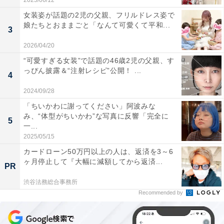
2025/06/12
女装姿が話題の2児の父親、フリルドレス姿で
娘たちとおままごと「なんて可愛くて平和...
3
2026/04/20
“可愛すぎる女装”で話題の46歳2児の父親、す
っぴん披露＆“注射レシピ”公開！ ...
4
2024/09/28
「ちいかわに謝ってください」阿波みな
み、“体型がちいかわ”な写真に反響「完全に
5
一...
2025/05/15
カードローン50万円以上の人は、返済を3～6
ヶ月停止して『大幅に減額してから返済...
PR
渋谷法務総合事務所
Recommended by