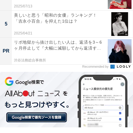
2025/07/13
美しいと思う「昭和の女優」ランキング！
「吉永小百合」を抑えた1位は？
5
2025/04/21
リボ地獄から抜け出したい人は、返済を3～6
ヶ月停止して『大幅に減額してから返済す...
PR
渋谷法務総合事務所
こちらもおすすめ
Recommended by
幸福度が高い「大阪府の駅」ランキング！ 2位
「彩都西（大阪モノレール彩都線）」を抑えた1
位は？