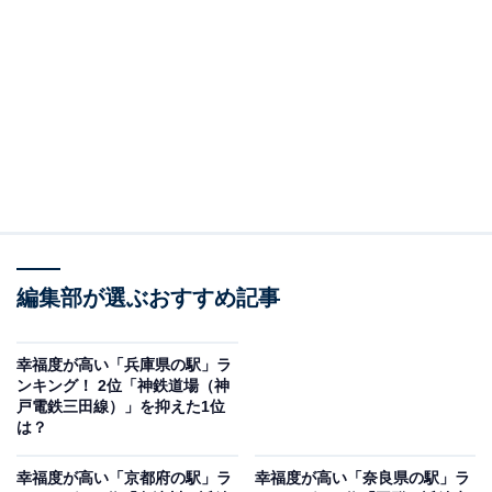
2位：米原（JR東海道本線）
2位にランクインしたのは、JR東海道本線の米原（まい
ばら）駅です。県唯一の新幹線停車駅で、京都まで18
分、新大阪まで33分と抜群の交通アクセスを誇る交通の
要衝。
市の総面積の6割以上を森林が占めており、登山や琵琶
湖のカヌー、スキーなどアウトドアが盛んです。また、
歴史ある街並みも特徴で、寺社仏閣巡りなども楽しめま
編集部が選ぶおすすめ記事
す。
幸福度が高い「兵庫県の駅」ラ
ンキング！ 2位「神鉄道場（神
戸電鉄三田線）」を抑えた1位
は？
幸福度が高い「京都府の駅」ラ
幸福度が高い「奈良県の駅」ラ