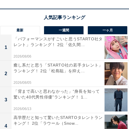
よい田舎感を兼ね備えています。
この記事の筆者：くま なかこ プロフィール
編集プロダクション出身のフリーランスエディター。編
最新
一週間
一ヶ月
集・執筆・校閲・SNS運用担当として月間120本以上の
「パフォーマンスがすごいと思うSTARTO社タ
コンテンツ制作に携わっています。得意なジャンルはラ
レント」ランキング！ 2位「佐久間...
1
イフスタイル・金融・育児・エンタメ関連。
2026/08/06
癒し系だと思う「STARTO社の若手タレント」
5位までの全ランキング結果を見
ランキング！ 2位「松島聡」を抑え...
次ページ
2
る
2026/08/05
「背まで高いと思わなかった」“身長を知って
驚いた40代男性俳優”ランキング！ 1...
3
2026/06/13
高学歴だと知って驚いたSTARTOタレントラン
キング！ 2位「ラウール（Snow...
4