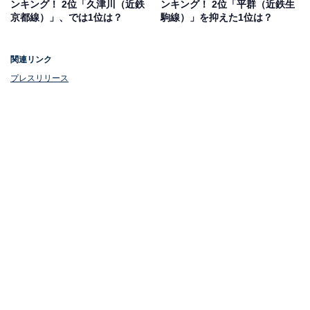
ンキング！ 2位「久津川（近鉄
ンキング！ 2位「平群（近鉄生
京都線）」、では1位は？
駒線）」を抑えた1位は？
関連リンク
プレスリリース
1位：おごと温泉（JR湖西線）
1位にランクインしたのは、JR湖西線のおごと温泉駅で
す。比叡山延暦寺の最澄が開いたと伝わる歴史ある温泉
地「おごと温泉」がそのまま駅名になっており、観光地
としても人気。
京都駅まで車でも電車でも約20分と好アクセスで、閑静
な住宅街もあり住環境の快適さも魅力です。利便性と程