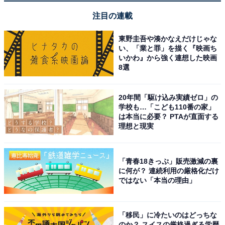
1
2
注目の連載
東野圭吾や湊かなえだけじゃな
い、「業と罪」を描く『映画ち
いかわ』から強く連想した映画
8選
20年間「駆け込み実績ゼロ」の
学校も…「こども110番の家」
は本当に必要？ PTAが直面する
理想と現実
「青春18きっぷ」販売激減の裏
に何が？ 連続利用の厳格化だけ
ではない「本当の理由」
「移民」に冷たいのはどっちな
のか？ スイスの厳格過ぎる学歴