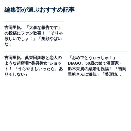
編集部が選ぶおすすめ記事
吉岡里帆、「大事な報告です」
の投稿にファン歓喜！ 「そりゃ
欲しいでしょ！」「笑顔やばい
な」
吉岡里帆、眞栄田郷敦と恋人の
「おめでとうぃっしゅ！」
ような超密着“美男美女”ショッ
DIAGO、50歳の姉で漫画家・
ト！ 「うらやましいったら、あ
影木栄貴の結婚を祝福！ 「吉岡
りゃしない」
里帆さんに激似」「美形姉
弟！」