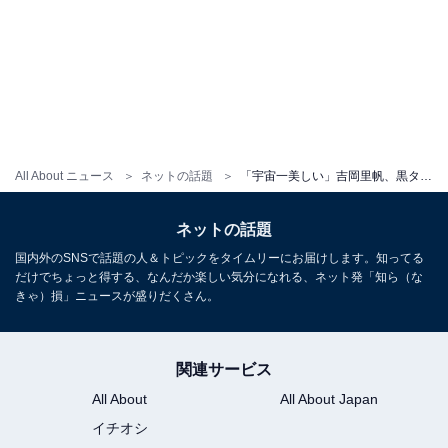
All About ニュース
ネットの話題
「宇宙一美しい」吉岡里帆、黒タイツから美脚際立つ私服ショット公開！ 「美しさに胸が高鳴ります」
ネットの話題
国内外のSNSで話題の人＆トピックをタイムリーにお届けします。知ってる
だけでちょっと得する、なんだか楽しい気分になれる、ネット発「知ら（な
きゃ）損」ニュースが盛りだくさん。
関連サービス
All About
All About Japan
イチオシ