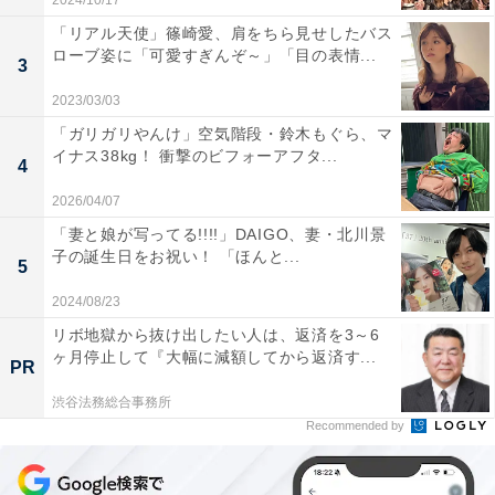
2024/10/17
「リアル天使」篠崎愛、肩をちら見せしたバス
ローブ姿に「可愛すぎんぞ～」「目の表情...
3
2023/03/03
「ガリガリやんけ」空気階段・鈴木もぐら、マ
イナス38kg！ 衝撃のビフォーアフタ...
4
2026/04/07
「妻と娘が写ってる!!!!」DAIGO、妻・北川景
子の誕生日をお祝い！ 「ほんと...
5
2024/08/23
リボ地獄から抜け出したい人は、返済を3～6
ヶ月停止して『大幅に減額してから返済す...
PR
渋谷法務総合事務所
Recommended by