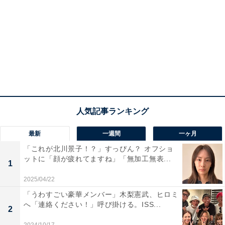
最新
一週間
一ヶ月
「これが北川景子！？」すっぴん？ オフショ
ットに「顔が疲れてますね」「無加工無表...
1
2025/04/22
「うわすごい豪華メンバー」木梨憲武、ヒロミ
へ「連絡ください！」呼び掛ける。ISS...
2