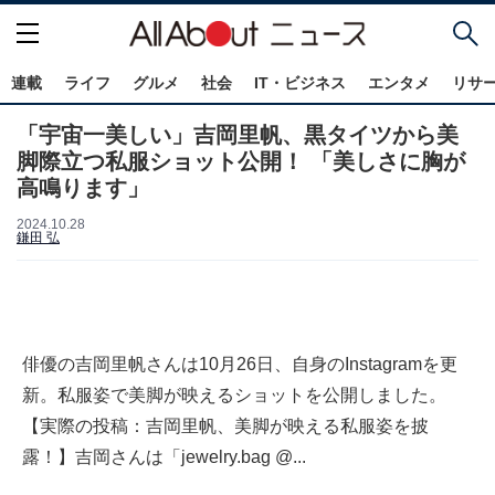
連載
ライフ
グルメ
社会
IT・ビジネス
エンタメ
リサ
「宇宙一美しい」吉岡里帆、黒タイツから美
脚際立つ私服ショット公開！ 「美しさに胸が
高鳴ります」
2024.10.28
鎌田 弘
俳優の吉岡里帆さんは10月26日、自身のInstagramを更
新。私服姿で美脚が映えるショットを公開しました。
【実際の投稿：吉岡里帆、美脚が映える私服姿を披
露！】吉岡さんは「jewelry.bag @...