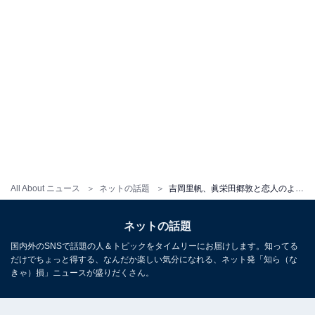
All About ニュース
ネットの話題
吉岡里帆、眞栄田郷敦と恋人のような超密着“美男美女”ショット！ 「うらやましいったら、ありゃしない」
ネットの話題
国内外のSNSで話題の人＆トピックをタイムリーにお届けします。知ってる
だけでちょっと得する、なんだか楽しい気分になれる、ネット発「知ら（な
きゃ）損」ニュースが盛りだくさん。