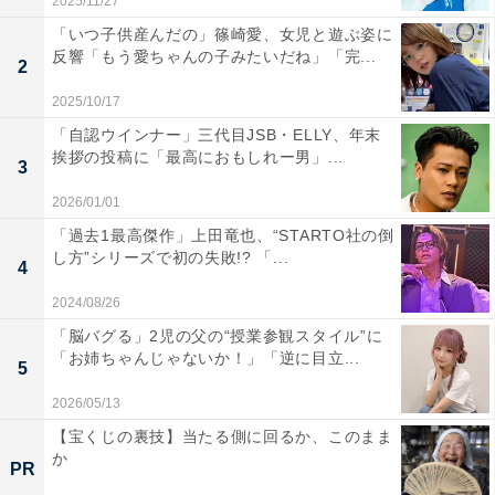
2025/11/27
「いつ子供産んだの」篠崎愛、女児と遊ぶ姿に
反響「もう愛ちゃんの子みたいだね」「完...
2
2025/10/17
「自認ウインナー」三代目JSB・ELLY、年末
挨拶の投稿に「最高におもしれー男」...
3
2026/01/01
「過去1最高傑作」上田竜也、“STARTO社の倒
し方”シリーズで初の失敗!? 「...
4
2024/08/26
「脳バグる」2児の父の“授業参観スタイル”に
「お姉ちゃんじゃないか！」「逆に目立...
5
2026/05/13
【宝くじの裏技】当たる側に回るか、このまま
か
PR