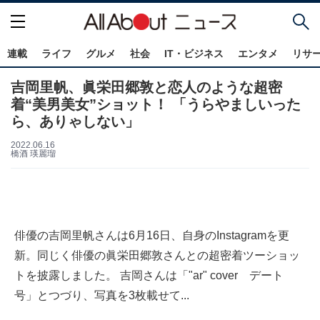
連載
ライフ
グルメ
社会
IT・ビジネス
エンタメ
リサ
吉岡里帆、眞栄田郷敦と恋人のような超密
着“美男美女”ショット！ 「うらやましいった
ら、ありゃしない」
2022.06.16
橋酒 瑛麗瑠
俳優の吉岡里帆さんは6月16日、自身のInstagramを更
新。同じく俳優の眞栄田郷敦さんとの超密着ツーショッ
トを披露しました。 吉岡さんは「"ar" cover デート
号」とつづり、写真を3枚載せて...