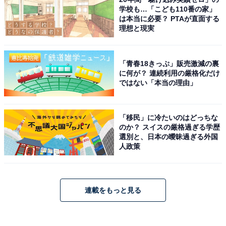
学校も…「こども110番の家」
は本当に必要？ PTAが直面する
理想と現実
「青春18きっぷ」販売激減の裏
に何が？ 連続利用の厳格化だけ
ではない「本当の理由」
「移民」に冷たいのはどっちな
のか？ スイスの厳格過ぎる学歴
選別と、日本の曖昧過ぎる外国
人政策
連載をもっと見る