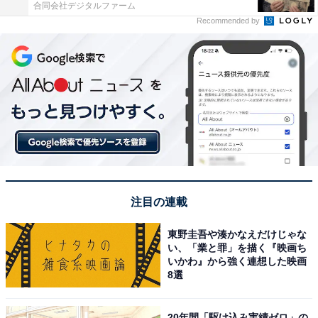
合同会社デジタルファーム
Recommended by
注目の連載
東野圭吾や湊かなえだけじゃな
い、「業と罪」を描く『映画ち
いかわ』から強く連想した映画
8選
20年間「駆け込み実績ゼロ」の