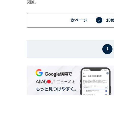
関連。
次ページ
10
1