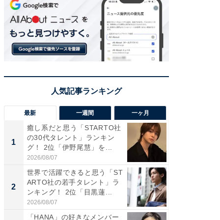
最新
一週間
一ヶ月
癒し系だと思う「STARTO社
癒し系だ
の30代タレント」ランキン
の若手
1
1
グ！ 2位「伊野尾慧」を...
グ！ 2
2026/08/07
2026/08/0
世界で活躍できると思う「ST
「パフ
ARTO社の若手タレント」ラ
思うST
2
2
ンキング！ 2位「目黒蓮...
ンキング
2026/08/07
2026/08/0
「HANA」の好きなメンバー
ギャップ