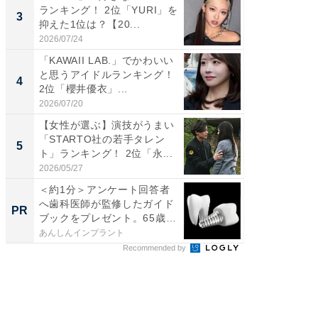
ランキング！ 2位「YURI」を
RTO社
3
3
抑えた1位は？【20...
キング！
2026/07/24
2026/08/0
「KAWAII LAB.」でかわいい
癒し系だ
と思うアイドルランキング！
の30代
4
4
2位「櫻井優衣」...
グ！ 2
2026/07/20
2026/08/0
【女性が選ぶ】演技がうまい
「ファン
「STARTO社の若手タレン
ARTO
5
5
ト」ランキング！ 2位「永...
グ！ 2
2026/05/27
2026/08/0
＜約1分＞アンケート回答者
「え、
へ歯科医師が監修したガイド
の？」8
PR
PR
ブックをプレゼント。65歳
場！Ama
以...
あんしんインプラント
Amazon
Recommended by