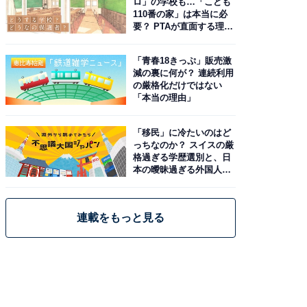
ロ」の学校も…「こども
110番の家」は本当に必
要？ PTAが直面する理想
と現実
「青春18きっぷ」販売激
減の裏に何が？ 連続利用
の厳格化だけではない
「本当の理由」
「移民」に冷たいのはど
っちなのか？ スイスの厳
格過ぎる学歴選別と、日
本の曖昧過ぎる外国人政
策
連載をもっと見る