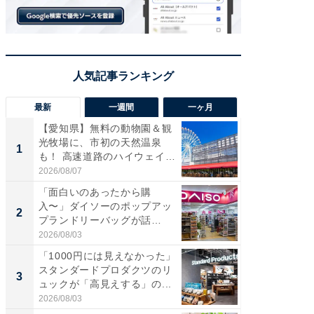
最新
一週間
一ヶ月
【愛知県】無料の動物園＆観
【兵庫
光牧場に、市初の天然温泉
ーメン
1
1
も！ 高速道路のハイウェイオ
再現した
ア...
道...
2026/08/07
2026/08/0
「面白いのあったから購
【三重
入〜」ダイソーのポップアッ
の直営
2
2
プランドリーバッグが話
ダ大判焼
題。“さま...
伊...
2026/08/03
2026/08/0
「1000円には見えなかった」
【千葉県
スタンダードプロダクツのリ
級マー
3
3
ュックが「高見えする」の...
ノベし
ー...
2026/08/03
2026/08/0