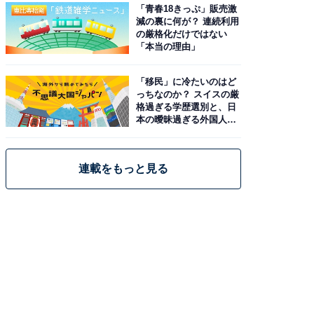
「青春18きっぷ」販売激
減の裏に何が？ 連続利用
の厳格化だけではない
「本当の理由」
「移民」に冷たいのはど
っちなのか？ スイスの厳
格過ぎる学歴選別と、日
本の曖昧過ぎる外国人政
策
連載をもっと見る