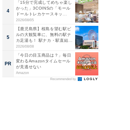
「15分で完成してめちゃ楽し
「100
かった」3COINSの「モール
スタン
4
4
ドールトレカケースキッ...
ュックが
2026/08/05
2026/08/0
【鹿児島県】桜島を望む駅ビ
立山連
ルの大観覧車に、無料の駅ナ
風呂に、
5
5
カ足湯も！ 駅ナカ・駅直結
層水風
ス...
帰...
2026/08/08
2026/08/0
「今日の目玉商品は？」毎日
特別な名
変わるAmazonタイムセール
で選ぶR
PR
PR
が見逃せない
Amazon
ReFa GIN
Recommended by