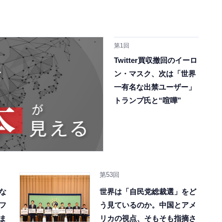
第1回
Twitter買収撤回のイーロ
ン・マスク、次は「世界
一有名な出禁ユーザー」
トランプ氏と“喧嘩”
第53回
な
世界は「自民党総裁選」をど
フ
う見ているのか。中国とアメ
ま
リカの視点、そもそも指摘さ