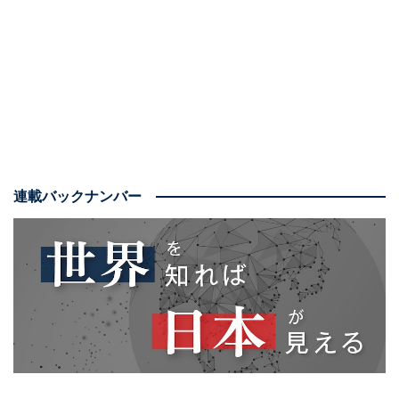
ただそんな深刻な状況でも、中国は相変わらずのらりく
らりと日本人の感情を逆なでするような態度を続けてい
る。深センの事件後、日本側の抗議を受け王毅中国外交
部長は、被害者へのお悔やみすらなく、事件は「個別の
事案」だとして「政治化を避けるべきだ」と述べてい
る。
安全保障に目を向けても領土問題で挑発を続け、日本国
連載バックナンバー
内でも中国人訪日客などの問題行為が連日報じられてい
る。こうした動きに、日本政府が国民の納得がいく毅然
とした対応をしているとは言い難い。
10月1日には、日本で石破茂首相が誕生したばかりだ。
とはいえ、「新政権にガツンと言ってもらおう」と願っ
ても、残念ながら、そうはならない。それどころか、中
国が日本に対してますます強硬に出てくる可能性もあ