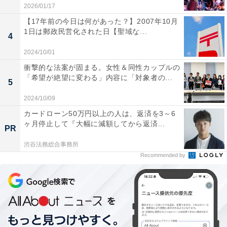
にするとも主張していた。そうなると再生エネルギーに
2026/01/17
さらに頼ることになるが、その動きは太陽光パネルなど
【17年前の今日は何があった？】2007年10月
1日は郵政民営化された日【聖域な...
の関連ビジネスにおいて、日本でもうけている中国側を
4
利する可能性もある。
2024/10/01
衝撃的な法案が固まる。女性＆同性カップルの
ただ石破政権発足後、周囲からの助言を受けて、原発に
「希望が絶望に変わる」内容に「対象者の...
5
ついては活用する方向で訂正したようで、それには中国
2024/10/09
側が拍子抜けした可能性がある。一方で、ベテラン政治
カードローン50万円以上の人は、返済を3～6
家である石破首相の考え方がそう簡単に根本から変わる
ヶ月停止して『大幅に減額してから返済...
PR
はずがなく、太陽光による電力にわれわれの電気料金か
渋谷法務総合事務所
ら賦課金（ふかきん）を徴収している「再生可能エネル
Recommended by
ギー発電促進賦課金」が大幅に見直される兆候はない。
ちなみに筆者の取材では、再エネ賦課金から中国関連企
業などが得ている概算値は年間20億円ほどといわれてい
る。