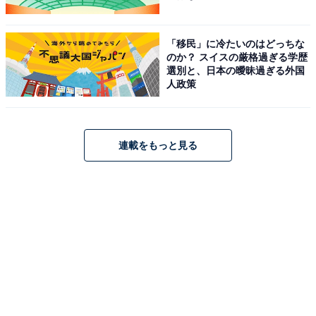
世界は「自民党総裁選」をどう
世界を震撼させる「ディディ事
見ているのか。中国とアメリカ
件」を解説。男女からの告発、
の視点、そもそも指摘され
1000本以上のベビーオイル…何
「移民」に冷たいのはどっちな
る“野党の責任”
が起きたのか
のか？ スイスの厳格過ぎる学歴
選別と、日本の曖昧過ぎる外国
人政策
1
2
連載をもっと見る