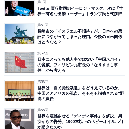
る。今回は、日本の新しい政権に私たちがどんな対応を
第1回
Twitter買収撤回のイーロン・マスク、次は「世
期待できるのか考察してみたい。
界一有名な出禁ユーザー」トランプ氏と“喧嘩”
第51回
中国は「石破首相」をどう見ているのか
長崎市の「イスラエル不招待」が、日本への悪
評につながってしまった理由。今後の日米関係
はどうなる？
結論を言うと、残念ながら、中国側は石破首相を与（く
み）し易いと見ている。というのも、石破首相は中国が
第52回
何よりも嫌う靖国神社参拝をしない。さらに石破首相が
日本にとっても他人事ではない「中国スパイ」
の脅威。フィリピン元市長の「なりすまし事
これまで繰り返し、日米の安全保障体制を規定した地位
件」から考える
協定を改定すると主張してきた経緯から、中国から見る
第53回
と、石破首相の主張は日米関係が不安定化する要素とし
世界は「自民党総裁選」をどう見ているのか。
て歓迎しているはずだ。
中国とアメリカの視点、そもそも指摘される“野
党の責任”
さらに石破首相は、「アジア版NATO（北大西洋条約機
第55回
構）」の構築なるものを掲げている。アジア版NATOと
世界を震撼させる「ディディ事件」を解説。男
女からの告発、1000本以上のベビーオイル…何
は、アジア諸国で互いに軍事的に共闘する同盟のこと
が起きたのか