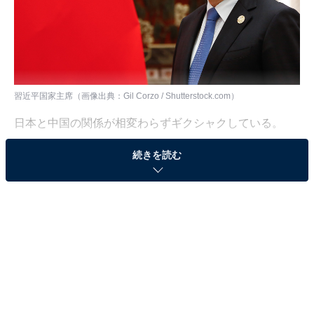
習近平国家主席（画像出典：Gil Corzo / Shutterstock.com）
日本と中国の関係が相変わらずギクシャクしている。
続きを読む
9月18日、広東省深センで深セン日本人学校に通う10歳
の日本人生徒が地元の中国人に刺殺される事件が発生し
た。6月24日にも江蘇省蘇州で日本人学校のスクールバ
スが刃物を持った中国人に襲われる事件が起き、止めに
入った中国人女性が死亡している。数カ月の間に、日本
人学校が2度も襲われるというのはヘイトクライムにも
近い異常事態である。