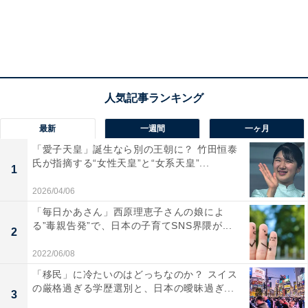
ができる。
最新
一週間
一ヶ月
「愛子天皇」誕生なら別の王朝に？ 竹田恒泰
氏が指摘する“女性天皇”と“女系天皇”...
1
2026/04/06
「毎日かあさん」西原理恵子さんの娘によ
る”毒親告発”で、日本の子育てSNS界隈が...
2
2022/06/08
中国関連企業、再エネ賦課金から年間20億円
「移民」に冷たいのはどっちなのか？ スイス
の厳格過ぎる学歴選別と、日本の曖昧過ぎ...
3
石破首相はこれまで、原子力による発電を限りなくゼロ