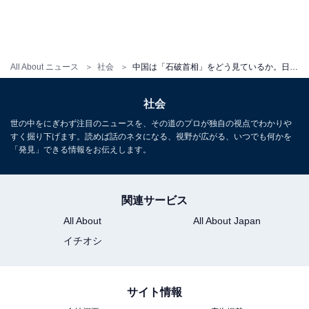
All About ニュース
社会
中国は「石破首相」をどう見ているか。日中問題で大した抗議ができず、法整備の甘い日本。今後の動向は
社会
世の中をにぎわず注目のニュースを、その道のプロが独自の視点でわかりや
すく掘り下げます。読めば話のネタになる、視野が広がる、いつでも何かを
「発見」できる情報をお伝えします。
関連サービス
All About
All About Japan
イチオシ
サイト情報