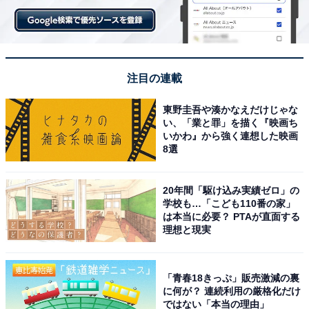
次ページ
日本の政治家と「中国」の関係
注目の連載
東野圭吾や湊かなえだけじゃな
い、「業と罪」を描く『映画ち
いかわ』から強く連想した映画
8選
20年間「駆け込み実績ゼロ」の
学校も…「こども110番の家」
は本当に必要？ PTAが直面する
理想と現実
前の記事
次の記事
「青春18きっぷ」販売激減の裏
に何が？ 連続利用の厳格化だけ
第53回
第55回
ではない「本当の理由」