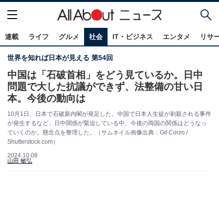
連載
ライフ
グルメ
社会
IT・ビジネス
エンタメ
リサ
世界を知れば日本が見える 第54回
中国は「石破首相」をどう見ているか。日中
問題で大した抗議ができず、法整備の甘い日
本。今後の動向は
10月1日、日本で石破新内閣が発足した。中国で日本人生徒が刺殺される事件
が発生するなど、日中関係が緊迫している中、今後の両国の関係はどうなっ
ていくのか。懸念点を整理した。（サムネイル画像出典：Gil Corzo /
Shutterstock.com）
2024.10.08
山田 敏弘