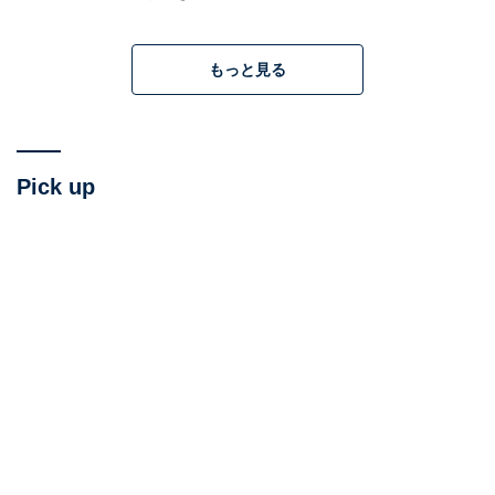
だ。もっとも、日本は専守防衛（攻撃されるまで何もし
ないと宣言している）を定めた憲法9条と、アメリカと
もっと見る
の地位協定によって、アメリカまたは日本が他国から攻
撃を受けないと国は戦闘に加わることができない。
そんな日本が軍事同盟を結んでもほかのアジア諸国を助
Pick up
けることはできるはずもなく、言っていることが意味不
明なのだ。中国からは、「石破首相はアメリカとの同盟
関係を信用しておらず、軽視する傾向がある」と見られ
るだろう。
加えて韓国でも、石破首相は以前の取材にて「慰安婦問
題については被害者が納得するまで謝罪するべき」と答
えたと報じられている（本人は「謝罪」という単語は使
っていないと主張）。こうした姿勢により、慰安婦問題
がまた日韓で物議になれば、中国がその混乱に乗じる隙