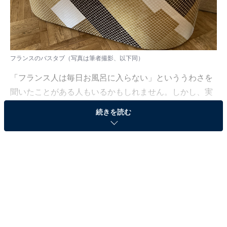
フランスのバスタブ（写真は筆者撮影、以下同）
「フランス人は毎日お風呂に入らない」といううわさを
聞いたことがある人もいるかもしれません。しかし、実
際のところはフランス人も清潔さを大切にしています。
続きを読む
ただ日本のように「湯船に浸かる文化がない」のは事
実。フランスでは、お風呂ではなくシャワーを使うのが
一般的です。
シャワーは毎日浴びる？
フランスでは、多くの人が毎日シャワーを浴びます。特
にパリなど都市部に住んでいる人は、「ほこりや排ガス