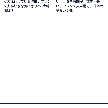
が大流行している理由。フラン
い」。食事時間が「世界一長
ス人が好きなおにぎりの3大特
い」フランス人が驚く、日本の
徴は？
早食い文化
フランス人は、なぜ湯船に浸からずシャワーを選
ぶのか