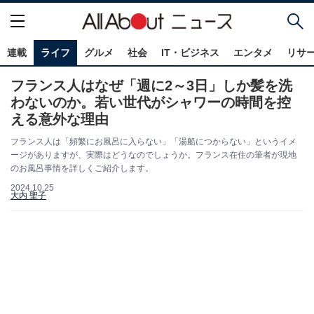
連載
ライフ
グルメ
社会
IT・ビジネス
エンタメ
リサ
フランス人はなぜ「週に2～3日」しか髪を洗
わないのか。若い世代がシャワーの時間を控
える意外な理由
フランス人は「頻繁にお風呂に入らない」「湯船につからない」というイメ
ージがありますが、実際はどうなのでしょうか。フランス在住の筆者が現地
のお風呂事情を詳しくご紹介します。
2024.10.25
大内 聖子