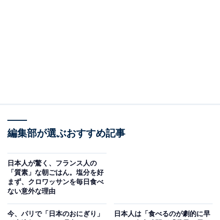
がひどいから」と、体を清潔に保つよう努力していま
す。
日本と少し違うのは、「朝にシャワーを浴びる」人が多
いことでしょうか。これは、朝にシャワーを浴びて清潔
な状態で人と会うため。朝のシャワーを、学校や仕事に
行く前の“エチケット”として考える人が多いようです。
一方で、夜にシャワーを浴びてリラックスしてから寝る
人もいれば、シャワーを浴びるのは数日おきという少数
編集部が選ぶおすすめ記事
派もいます。その理由は、「面倒くさい」というより、
乾燥したフランスの気候に対応するため。「肌のために
日本人が驚く、フランス人の
「質素」な朝ごはん。塩分を好
毎日浴びるのを控える」という考え方です。
まず、クロワッサンを毎日食べ
ない意外な理由
今、パリで「日本のおにぎり」
日本人は「食べるのが劇的に早