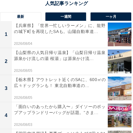
最新
一週間
一ヶ月
【兵庫県】「世界一忙しいラーメン」に、龍野
の城下町を再現したSAも。山陽自動車道...
1
2026/08/04
【山梨県の人気日帰り温泉】「山梨日帰り温泉
源泉かけ流しの湯 桜湯」は源泉かけ流...
2
運動をした後もシャワーを浴びる人が多いフランス
2026/08/05
【栃木県】アウトレット近くのSAに、600㎡の
それではなぜ、フランス人は「お風呂派」ではなく「シ
広々ドッグランも！ 東北自動車道の...
3
ャワー派」なのでしょうか。これには、フランスの家の
2026/08/05
構造的な問題が関係しています。
「面白いのあったから購入〜」ダイソーのポッ
プアップランドリーバッグが話題。“さま...
日本の家庭にはバスタブがあるのが一般的ですが、フラ
4
ンスではシャワーだけのバスルームが多く、特に都市部
2026/08/03
では、スペースを有効に使うためにバスタブを置かず、