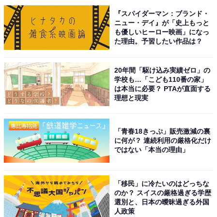
『スパイダーマン：ブランド・
ニュー・デイ』が「史上もっと
も優しいヒーロー映画」になっ
た理由。予習したい作品は？
20年間「駆け込み実績ゼロ」の
学校も…「こども110番の家」
は本当に必要？ PTAが直面する
こちらもおすすめ
理想と現実
なぜパリ五輪会場のトイレには「便座」がなか
ったのか。日本と異なる、フランスの「衝撃ト
イレ事情」
「青春18きっぷ」販売激減の裏
に何が？ 連続利用の厳格化だけ
ではない「本当の理由」
「移民」に冷たいのはどっちな
のか？ スイスの厳格過ぎる学歴
選別と、日本の曖昧過ぎる外国
人政策