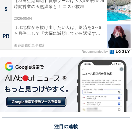
【羽田空港周辺】夏季プールは大人450円＆24
時間営業の天然温泉も！ コスパ抜群...
シャワールームだけを設置している家がたくさんありま
5
す。
2026/08/04
リボ地獄から抜け出したい人は、返済を3～6
まれにバスタブがある場合でも、毎日湯船に浸かる習慣
ヶ月停止して『大幅に減額してから返済す...
PR
はありません。フランスの人々は、冬の寒い日やリラッ
渋谷法務総合事務所
クスしたいときにしかバスタブを使わないのです。
Recommended by
バスタブがあってもなぜ毎日使わ
次ページ
ない？
注目の連載