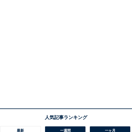
最新
一週間
一ヶ月