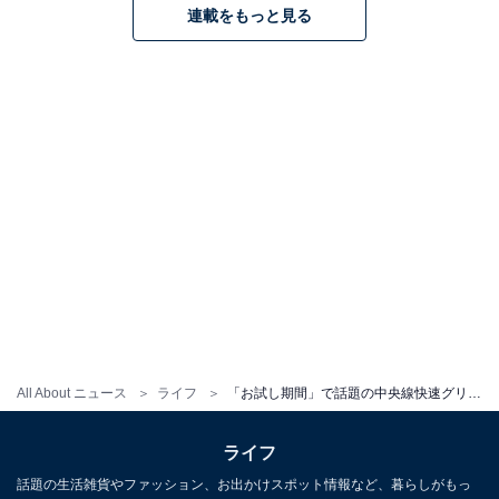
連載をもっと見る
All About ニュース
ライフ
「お試し期間」で話題の中央線快速グリーン車。ドアが両開きになってどう変わった？【乗ってみた】
ライフ
話題の生活雑貨やファッション、お出かけスポット情報など、暮らしがもっ