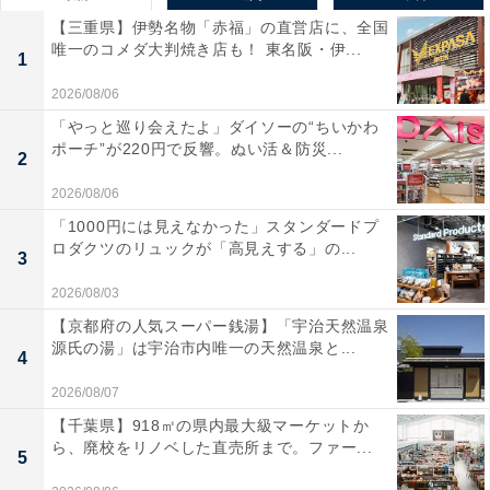
【三重県】伊勢名物「赤福」の直営店に、全国
唯一のコメダ大判焼き店も！ 東名阪・伊...
1
2026/08/06
「やっと巡り会えたよ」ダイソーの“ちいかわ
ポーチ”が220円で反響。ぬい活＆防災...
2
2026/08/06
「1000円には見えなかった」スタンダードプ
ロダクツのリュックが「高見えする」の...
3
2026/08/03
【京都府の人気スーパー銭湯】「宇治天然温泉
源氏の湯」は宇治市内唯一の天然温泉と...
4
2026/08/07
【千葉県】918㎡の県内最大級マーケットか
ら、廃校をリノベした直売所まで。ファー...
5