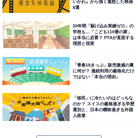
いかわ』から強く連想した映画
8選
20年間「駆け込み実績ゼロ」の
学校も…「こども110番の家」
は本当に必要？ PTAが直面する
理想と現実
「青春18きっぷ」販売激減の裏
に何が？ 連続利用の厳格化だけ
ではない「本当の理由」
「移民」に冷たいのはどっちな
のか？ スイスの厳格過ぎる学歴
選別と、日本の曖昧過ぎる外国
人政策