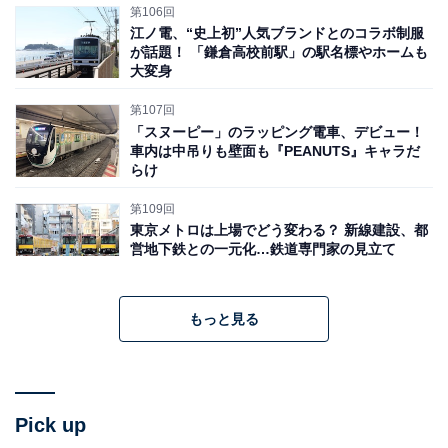
第106回
江ノ電、“史上初”人気ブランドとのコラボ制服
が話題！ 「鎌倉高校前駅」の駅名標やホームも
大変身
第107回
「スヌーピー」のラッピング電車、デビュー！
車内は中吊りも壁面も『PEANUTS』キャラだ
らけ
第109回
東京メトロは上場でどう変わる？ 新線建設、都
営地下鉄との一元化…鉄道専門家の見立て
もっと見る
Pick up