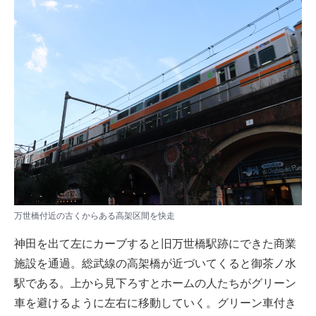
万世橋付近の古くからある高架区間を快走
神田を出て左にカーブすると旧万世橋駅跡にできた商業
施設を通過。総武線の高架橋が近づいてくると御茶ノ水
駅である。上から見下ろすとホームの人たちがグリーン
車を避けるように左右に移動していく。グリーン車付き