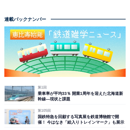
連載バックナンバー
第1回
乗車率が平均33％ 開業1周年を迎えた北海道新
幹線―現状と課題
第105回
国鉄特急を回顧する写真展を鉄道博物館で開
催！ 今はなき「絵入りトレインマーク」も展示