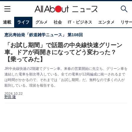
連載
ライフ
グルメ
社会
IT・ビジネス
エンタメ
リサ
恵比寿始発「鉄道雑学ニュース」 第108回
「お試し期間」で話題の中央線快速グリーン
車。ドアが両開きになってどう変わった？
【乗ってみた】
JR中央線快速の2階建てグリーン車。来春の営業開始に先立ち、グリーン車を
連結した電車を順次導入している。全ての電車が12両編成に統一されるまで
は時間がかかるので、それまでは「お試し期間」だ。無料なので多くの人が
殺到している。現状を報告する。
2024.10.22
野田 隆