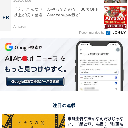
2026/08/06
「え、こんなセールやってたの？」80％OFF
以上が続々登場！Amazonの本気が...
PR
Amazon
Recommended by
注目の連載
東野圭吾や湊かなえだけじゃな
い、「業と罪」を描く『映画ち