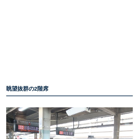
眺望抜群の2階席