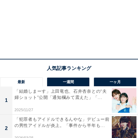
最新
一週間
一ヶ月
「結婚しまーす」上田竜也、石井杏奈との“夫
婦ショット”公開「通知欄みて震えた」「...
1
2025/11/27
「犯罪者もアイドルできるんやな」デビュー前
の男性アイドルが炎上。「事件から半年も...
2