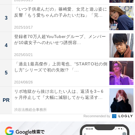
2026/03/25
「いつ子供産んだの」篠崎愛、女児と遊ぶ姿に
反響「もう愛ちゃんの子みたいだね」「完...
3
2025/10/17
登録者70万人超YouTuberグループ、メンバー
が10歳女子へのわいせつ誘拐容...
4
2025/03/21
「過去1最高傑作」上田竜也、“STARTO社の倒
し方”シリーズで初の失敗!? 「...
5
2024/08/26
リボ地獄から抜け出したい人は、返済を3～6
ヶ月停止して『大幅に減額してから返済す...
PR
渋谷法務総合事務所
Recommended by