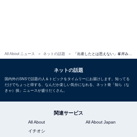
All About ニュース
ネットの話題
「出産したとは思えない」峯岸みなみ、産後初の仕事を報告しファン歓喜！ 「復帰1発目からかわいすぎ」
ネットの話題
国内外のSNSで話題の人＆トピックをタイムリーにお届けします。知ってる
だけでちょっと得する、なんだか楽しい気分になれる、ネット発「知ら（な
きゃ）損」ニュースが盛りだくさん。
関連サービス
All About
All About Japan
イチオシ