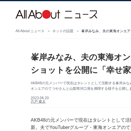
All About ニュース
ネットの話題
峯岸みなみ、夫の東海オンエア
峯岸みなみ、夫の東海オン
ショットを公開に「幸せ家
AKB48の元メンバーで現在はタレントとして活動する峯岸みなみさん
オンエアのてつやさんと山梨県河口湖を満喫する様子を公開しまし
2023.06.20
宍戸 奏太
AKB48の元メンバーで現在はタレントとして活動す
新。夫でYouTuberグループ・東海オンエア