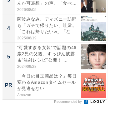
んか可哀想」の声。「食べら
画変更
れ...
財...
2026/08/05
2026/07/3
阿波みなみ、ディズニー訪問
「脚が
も「ガチで帰りたい」吐露。
横川尚
4
4
「これは帰りたいw」「なん
ムキな姿
ち...
刃...
2025/06/19
2026/08/0
“可愛すぎる女装”で話題の46
「2人と
歳2児の父親、すっぴん披露
團十郎
5
5
＆“注射レシピ”公開！ ...
「後ろ
「...
2024/09/28
2026/08/0
「今日の目玉商品は？」毎日
これが
変わるAmazonタイムセール
な間取
PR
PR
が見逃せない
Amazon
株式会社
Recommended by