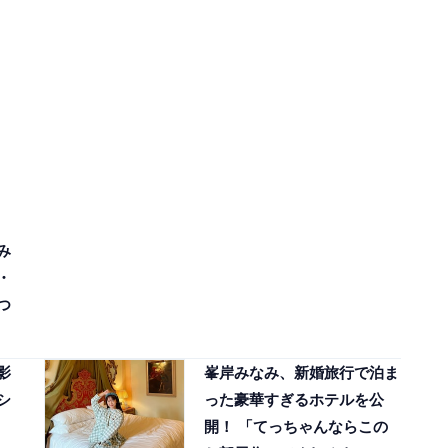
み
・
つ
影
峯岸みなみ、新婚旅行で泊ま
シ
った豪華すぎるホテルを公
開！ 「てっちゃんならこの