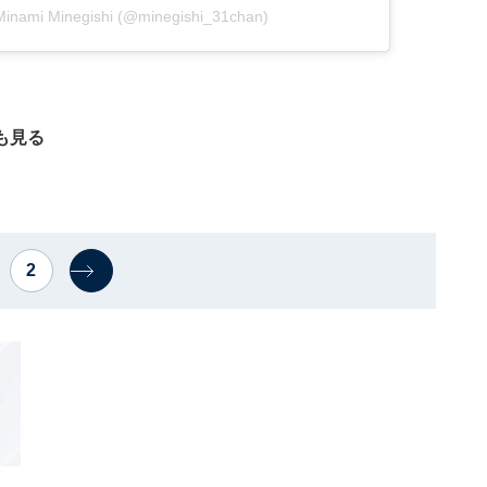
nami Minegishi (@minegishi_31chan)
も見る
2