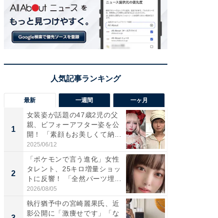
最新
一週間
一ヶ月
女装姿が話題の47歳2児の父
「さす
親、ビフォーアフター姿を公
は」高
1
1
開！ 「素顔もお美しくて納...
災地を
「カ...
2025/06/12
2026/08/0
「ポケモンで言う進化」女性
「女の
タレント、25キロ増量ショッ
介、バ
2
2
トに反響！ 「全然パーツ埋...
らのプレ
愛...
2026/08/05
2026/08/0
執行猶予中の宮崎麗果氏、近
「好感
影公開に「激痩せです」「な
や、“マ
3
3