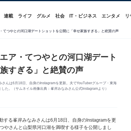
連載
ライフ
グルメ
社会
IT・ビジネス
エンタメ
リ
・てつやとの河口湖デートショットを公開に「幸せ家族すぎる」と絶賛の声
エア・てつやとの河口湖デート
族すぎる」と絶賛の声
は6月18日、自身のInstagramを更新。夫でYouTuberグループ・東海
た。（サムネイル画像出典：峯岸みなみさん公式Instagramより）
る峯岸みなみさんは6月18日、自身のInstagramを更
のてつやさんと山梨県河口湖を満喫する様子を公開しまし