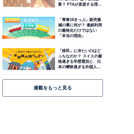
要？ PTAが直面する理想
と現実
「青春18きっぷ」販売激
減の裏に何が？ 連続利用
の厳格化だけではない
「本当の理由」
「移民」に冷たいのはど
っちなのか？ スイスの厳
格過ぎる学歴選別と、日
本の曖昧過ぎる外国人政
策
連載をもっと見る