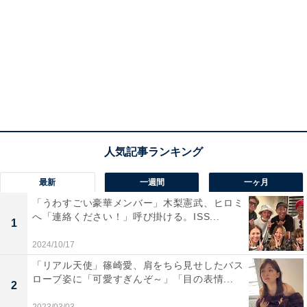
最新
一週間
一ヶ月
「うわすごい豪華メンバー」木梨憲武、ヒロミ
へ「連絡ください！」呼び掛ける。ISS...
1
2024/10/17
「リアル天使」篠崎愛、肩をちら見せしたバス
ローブ姿に「可愛すぎんぞ～」「目の表情...
2