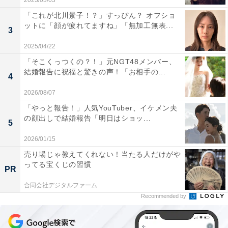
2023/03/03
「これが北川景子！？」すっぴん？ オフショ
ットに「顔が疲れてますね」「無加工無表...
3
2025/04/22
「そこくっつくの？！」元NGT48メンバー、
結婚報告に祝福と驚きの声！「お相手の...
4
2026/08/07
「やっと報告！」人気YouTuber、イケメン夫
の顔出しで結婚報告「明日はショッ...
5
2026/01/15
売り場じゃ教えてくれない！当たる人だけがや
ってる宝くじの習慣
PR
合同会社デジタルファーム
Recommended by