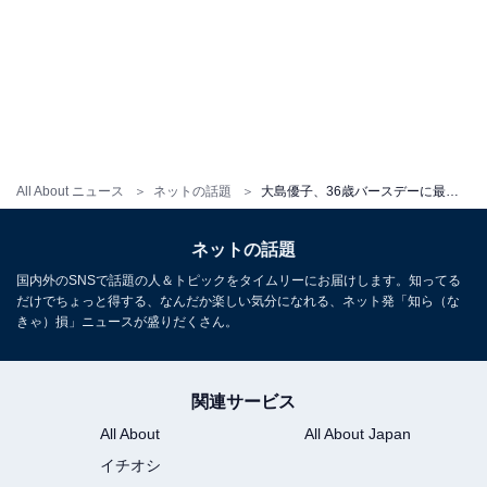
All About ニュース
ネットの話題
大島優子、36歳バースデーに最新ショット！ 「ママ誕生日おめでとう」夫・林遣都＆子どもからの祝福も？
ネットの話題
国内外のSNSで話題の人＆トピックをタイムリーにお届けします。知ってる
だけでちょっと得する、なんだか楽しい気分になれる、ネット発「知ら（な
きゃ）損」ニュースが盛りだくさん。
関連サービス
All About
All About Japan
イチオシ