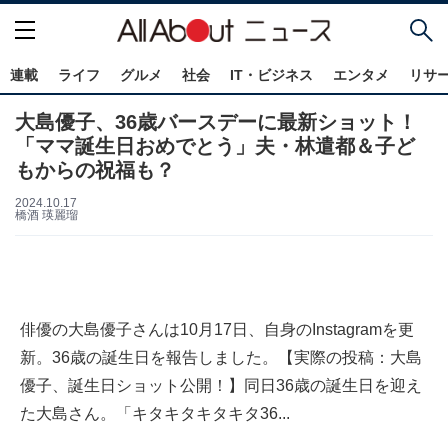
連載
ライフ
グルメ
社会
IT・ビジネス
エンタメ
リサ
大島優子、36歳バースデーに最新ショット！
「ママ誕生日おめでとう」夫・林遣都＆子ど
もからの祝福も？
2024.10.17
橋酒 瑛麗瑠
俳優の大島優子さんは10月17日、自身のInstagramを更
新。36歳の誕生日を報告しました。【実際の投稿：大島
優子、誕生日ショット公開！】同日36歳の誕生日を迎え
た大島さん。「キタキタキタキタ36...