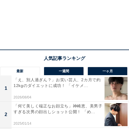
最新
一週間
一ヶ月
「え、別人過ぎん？」お笑い芸人、2カ月で約
12kgのダイエットに成功！ 「イケメ...
1
2026/08/04
「何て美しく端正なお顔立ち」神崎恵、美男子
すぎる次男の顔出しショット公開！ 「め...
2
2025/01/14