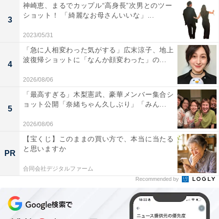
神崎恵、まるでカップル“高身長”次男とのツー
ショット！ 「綺麗なお母さんいいな」...
3
2023/05/31
「急に人相変わった気がする」広末涼子、地上
波復帰ショットに「なんか顔変わった」の...
4
2026/08/06
「最高すぎる」木梨憲武、豪華メンバー集合シ
ョット公開「奈緒ちゃん久しぶり」「みん...
5
2026/08/06
【宝くじ】このままの買い方で、本当に当たる
と思いますか
PR
合同会社デジタルファーム
Recommended by