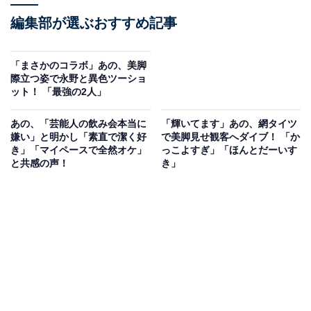
編集部が選ぶおすすめ記事
「まさかのコラボ」あの、美脚
際立つ姿で永野と異色ツーショ
ット！ 「最強の2人」
あの、「芸能人の飲み会本当に
「輝いてます」あの、網タイツ
嫌い」と明かし「素直で潔く好
で美脚見せ観客へダイブ！ 「か
き」「マイペースで全然オケ」
っこよすぎ」「ほんとだーいす
と共感の声！
き」