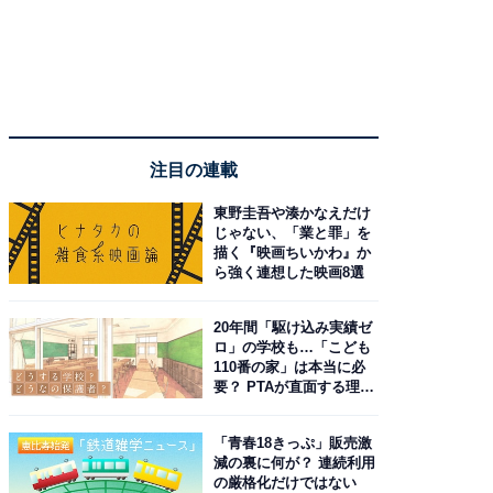
注目の連載
東野圭吾や湊かなえだけ
じゃない、「業と罪」を
描く『映画ちいかわ』か
ら強く連想した映画8選
20年間「駆け込み実績ゼ
ロ」の学校も…「こども
110番の家」は本当に必
要？ PTAが直面する理想
と現実
「青春18きっぷ」販売激
減の裏に何が？ 連続利用
の厳格化だけではない