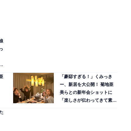
娘
っ
反
亜
「豪邸すぎる！」くみっき
ー、新居を大公開！ 菊地亜
美らとの新年会ショットに
「楽しさが伝わってきて素
敵」の声
た