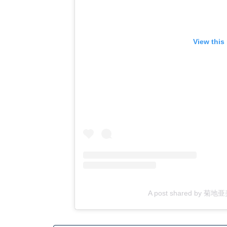
View this
A post shared by 菊地亜美