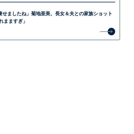
痩せましたね」菊地亜美、長女＆夫との家族ショット
ゃれまますぎ」