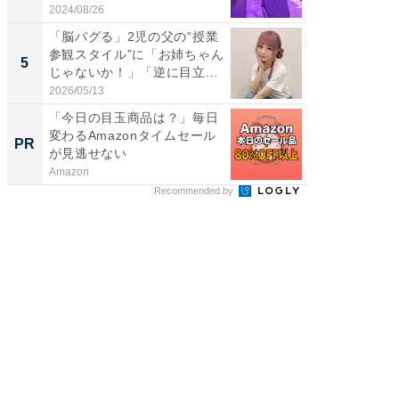
2024/08/26
2026/08/0
「脳バグる」2児の父の“授業
「脳がバ
参観スタイル”に「お姉ちゃん
装姿が話
5
5
じゃないか！」「逆に目立...
のお父さ
2026/05/13
2026/08/0
「今日の目玉商品は？」毎日
「今日
変わるAmazonタイムセール
変わるA
PR
PR
が見逃せない
が見逃
Amazon
Amazon
Recommended by