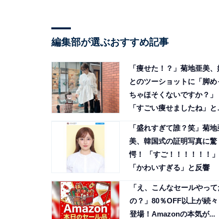
編集部が選ぶおすすめ記事
「痩せた！？」菊地亜美、
とのツーショットに「脚め
ちゃほそくないですか？」
「すごい痩せましたね」と
響
「盛れすぎて誰？笑」菊地
美、韓国式の証明写真に驚
愕！ 「すご！！！！！！」
「かわいすぎる」と反響
「え、こんなセールやって
の？」80％OFF以上が続々
登場！Amazonの本気が...