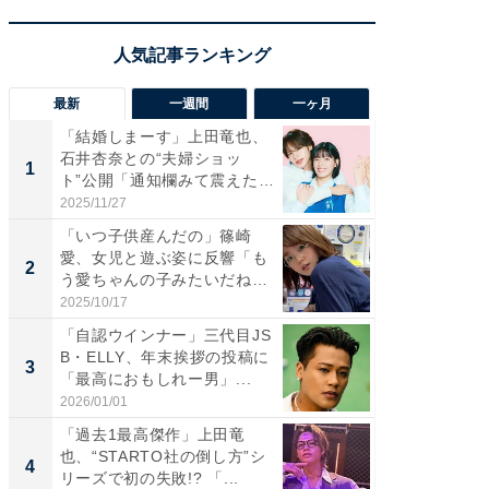
最新
一週間
一ヶ月
「結婚しまーす」上田竜也、
「さす
石井杏奈との“夫婦ショッ
は」高
1
1
ト”公開「通知欄みて震えた」
災地を
「...
「カ...
2025/11/27
2026/08/0
「いつ子供産んだの」篠崎
「女の
愛、女児と遊ぶ姿に反響「も
介、バ
2
2
う愛ちゃんの子みたいだね」
らのプレ
「完...
愛...
2025/10/17
2026/08/0
「自認ウインナー」三代目JS
「脚が
B・ELLY、年末挨拶の投稿に
横川尚
3
3
「最高におもしれー男」...
ムキな姿
刃...
2026/01/01
2026/08/0
「過去1最高傑作」上田竜
「え、
也、“STARTO社の倒し方”シ
芸人、2
4
4
リーズで初の失敗!? 「...
エットに