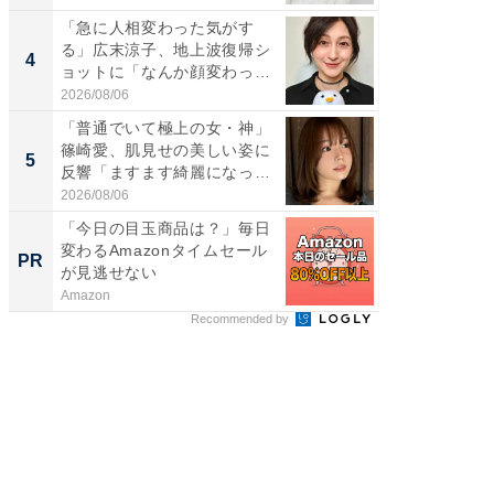
「急に人相変わった気がす
「え、
る」広末涼子、地上波復帰シ
芸人、2
4
4
ョットに「なんか顔変わっ
エットに
た」の...
2026/08/06
2026/08/0
「普通でいて極上の女・神」
「脳がバ
篠崎愛、肌見せの美しい姿に
装姿が話
5
5
反響「ますます綺麗になって
のお父さ
い...
2026/08/06
2026/08/0
「今日の目玉商品は？」毎日
いつも
変わるAmazonタイムセール
除。ロ
PR
PR
が見逃せない
すごい
Amazon
Dreame
Recommended by