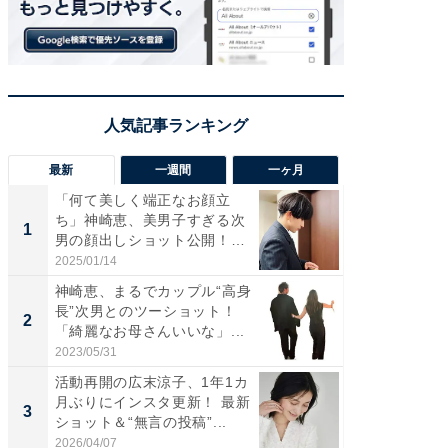
最新
一週間
一ヶ月
「何て美しく端正なお顔立
「さす
ち」神崎恵、美男子すぎる次
は」高
1
1
男の顔出しショット公開！
災地を
「め...
「カ...
2025/01/14
2026/08/0
神崎恵、まるでカップル“高身
「女の
長”次男とのツーショット！
介、バ
2
2
「綺麗なお母さんいいな」...
らのプレ
愛...
2023/05/31
2026/08/0
活動再開の広末涼子、1年1カ
「脚が
月ぶりにインスタ更新！ 最新
横川尚
3
3
ショット＆“無言の投稿”...
ムキな姿
刃...
2026/04/07
2026/08/0