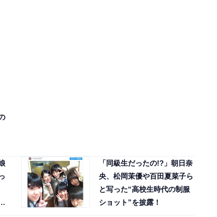
の
娘
「同級生だったの!?」朝日奈
っ
央、松岡茉優や百田夏菜子ら
と写った“高校生時代の制服
反
ショット”を披露！