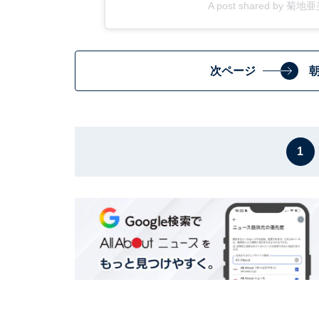
A post shared by 菊地亜美
次ページ
1