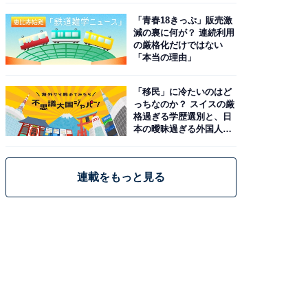
「青春18きっぷ」販売激
減の裏に何が？ 連続利用
の厳格化だけではない
「本当の理由」
「移民」に冷たいのはど
っちなのか？ スイスの厳
格過ぎる学歴選別と、日
本の曖昧過ぎる外国人政
策
連載をもっと見る