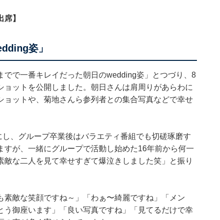
出席】
ding姿」
で一番キレイだった朝日のwedding姿」とつづり、8
ショットを公開しました。朝日さんは肩周りがあらわに
ショットや、菊地さんら参列者との集合写真などで幸せ
共にし、グループ卒業後はバラエティ番組でも切磋琢磨す
ますが、一緒にグループで活動し始めた16年前から何一
素敵な二人を見て幸せすぎて爆泣きしました笑」と振り
も素敵な笑顔ですね～」「わぁ〜綺麗ですね」「メン
とう御座います」「良い写真ですね」「見てるだけで幸