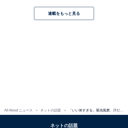
連載をもっと見る
All About ニュース
ネットの話題
「いい体すぎる」菊池風磨、汗だくサウナショットで肉体美を披露！ コメ欄には「もはやファンサ」の声
ネットの話題