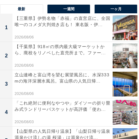
最新
一週間
一ヶ月
【三重県】伊勢名物「赤福」の直営店に、全国
唯一のコメダ大判焼き店も！ 東名阪・伊...
1
2026/08/06
【千葉県】918㎡の県内最大級マーケットか
ら、廃校をリノベした直売所まで。ファー...
2
2026/08/06
立山連峰と富山湾を望む展望風呂に、水深333
mの海洋深層水風呂。富山県の人気日帰...
3
2026/08/06
「これ絶対に便利なやつや」ダイソーの折り畳
み式ランドリーバスケットが高評価「使わ...
4
2026/08/03
【山梨県の人気日帰り温泉】「山梨日帰り温泉
源泉かけ流しの湯 桜湯」は源泉かけ流...