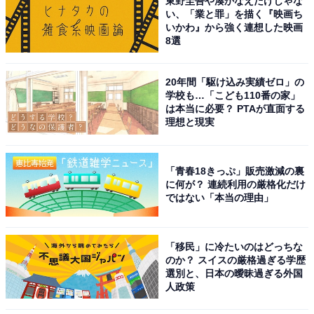
東野圭吾や湊かなえだけじゃな
い、「業と罪」を描く『映画ち
いかわ』から強く連想した映画
8選
20年間「駆け込み実績ゼロ」の
学校も…「こども110番の家」
は本当に必要？ PTAが直面する
理想と現実
「青春18きっぷ」販売激減の裏
に何が？ 連続利用の厳格化だけ
ではない「本当の理由」
「移民」に冷たいのはどっちな
のか？ スイスの厳格過ぎる学歴
選別と、日本の曖昧過ぎる外国
人政策