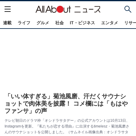
連載
ライフ
グルメ
社会
IT・ビジネス
エンタメ
リサ
「いい体すぎる」菊池風磨、汗だくサウナシ
ョットで肉体美を披露！ コメ欄には「もはや
ファンサ」の声
テレビ朝日のドラマ枠「オシドラサタデー」の公式アカウントは10月13日、
Instagramを更新。『私たちが恋する理由』に出演するtimelesz・菊池風磨さ
んのサウナショットを公開しました。（サムネイル画像出典：オシドラサタ