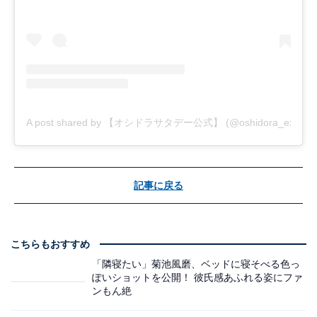
A post shared by 【オシドラサタデー公式】 (@oshidora_ex)
記事に戻る
こちらもおすすめ
「隣寝たい」菊池風磨、ベッドに寝そべる色っ
ぽいショットを公開！ 彼氏感あふれる姿にファ
ンもん絶