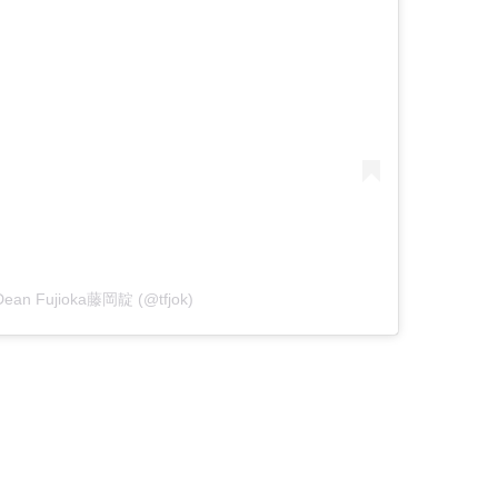
 Dean Fujioka藤岡靛 (@tfjok)