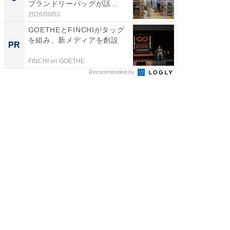
プランドリーバッグが話
層水風
題。“さま...
帰...
2026/08/03
2026/08/0
GOETHEとFINCHIがタッグ
GOETH
を組み、新メディアを創設
を組み
PR
PR
FINCHI on GOETHE
FINCHI o
Recommended by