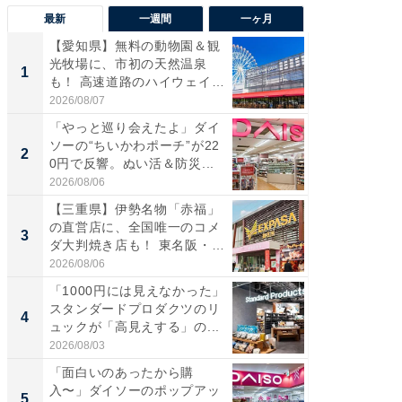
最新
一週間
一ヶ月
【愛知県】無料の動物園＆観
【兵庫
光牧場に、市初の天然温泉
ーメン
1
1
も！ 高速道路のハイウェイオ
再現した
ア...
道...
2026/08/07
2026/08/0
「やっと巡り会えたよ」ダイ
【三重
ソーの“ちいかわポーチ”が22
の直営
2
2
0円で反響。ぬい活＆防災...
ダ大判焼
伊...
2026/08/06
2026/08/0
【三重県】伊勢名物「赤福」
【千葉県
の直営店に、全国唯一のコメ
級マー
3
3
ダ大判焼き店も！ 東名阪・
ノベし
伊...
ー...
2026/08/06
2026/08/0
「1000円には見えなかった」
ステラ
スタンダードプロダクツのリ
詰め放題
4
4
ュックが「高見えする」の...
00円で「
2026/08/03
2026/08/0
「面白いのあったから購
立山連
入〜」ダイソーのポップアッ
風呂に、
5
5