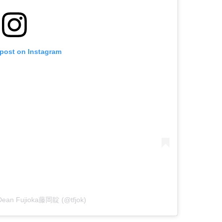
 post on Instagram
 Dean Fujioka藤岡靛 (@tfjok)