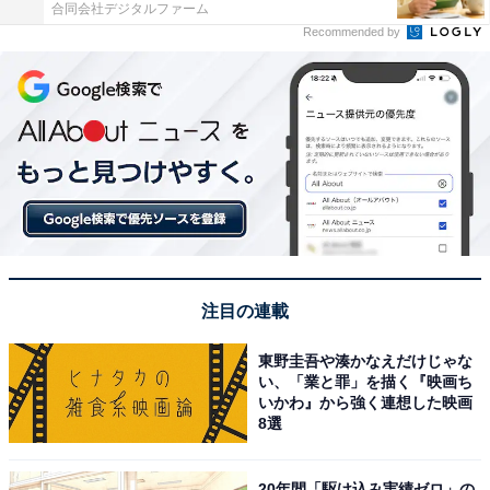
合同会社デジタルファーム
Recommended by
注目の連載
東野圭吾や湊かなえだけじゃな
い、「業と罪」を描く『映画ち
いかわ』から強く連想した映画
8選
20年間「駆け込み実績ゼロ」の