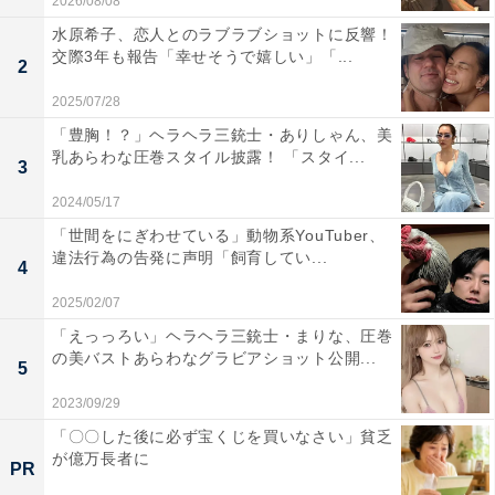
2026/08/08
水原希子、恋人とのラブラブショットに反響！
交際3年も報告「幸せそうで嬉しい」「...
2
2025/07/28
「豊胸！？」ヘラヘラ三銃士・ありしゃん、美
乳あらわな圧巻スタイル披露！ 「スタイ...
3
2024/05/17
「世間をにぎわせている」動物系YouTuber、
違法行為の告発に声明「飼育してい...
4
2025/02/07
「えっっろい」ヘラヘラ三銃士・まりな、圧巻
の美バストあらわなグラビアショット公開...
5
2023/09/29
「〇〇した後に必ず宝くじを買いなさい」貧乏
が億万長者に
PR