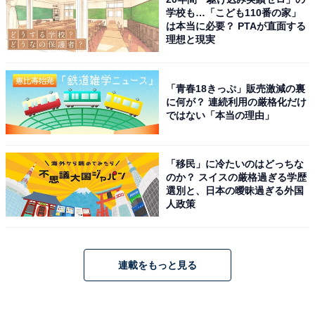
学校も…「こども110番の家」
は本当に必要？ PTAが直面する
理想と現実
「青春18きっぷ」販売激減の裏
に何が？ 連続利用の厳格化だけ
ではない「本当の理由」
「移民」に冷たいのはどっちな
のか？ スイスの厳格過ぎる学歴
選別と、日本の曖昧過ぎる外国
人政策
連載をもっと見る