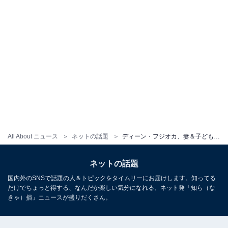
All About ニュース
ネットの話題
ディーン・フジオカ、妻＆子どもの“顔出し”家族ショット公開！ 「幸せそう」「素敵な写真」
ネットの話題
国内外のSNSで話題の人＆トピックをタイムリーにお届けします。知ってる
だけでちょっと得する、なんだか楽しい気分になれる、ネット発「知ら（な
きゃ）損」ニュースが盛りだくさん。