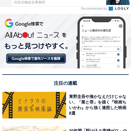
渋谷法務総合事務所
Recommended by
注目の連載
東野圭吾や湊かなえだけじゃな
い、「業と罪」を描く『映画ち
いかわ』から強く連想した映画
8選
20年間「駆け込み実績ゼロ」の