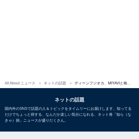
All About ニュース
ネットの話題
ディーンフジオカ、MIYAVIと格好良すぎるツーショット！ 「夢のよう」「本物のイケメンと本物のイケメン」
ネットの話題
国内外のSNSで話題の人＆トピックをタイムリーにお届けします。知ってる
だけでちょっと得する、なんだか楽しい気分になれる、ネット発「知ら（な
きゃ）損」ニュースが盛りだくさん。