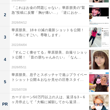
2026/01/27
「これはお金の問題じゃない」華原朋美の“緊
急”投稿に反響「胸が痛い…」「逆におか...
2
2026/04/12
華原朋美、18キロ減の最新ショットを公開！
「本当にすごい。尊敬します」
3
2022/04/04
「すんごく痩せてる」華原朋美、自撮りショッ
ト公開！ 「昔の朋ちゃんみたい」「なん...
4
2026/05/11
華原朋美、息子とスポッチャで遊ぶプライベー
トショット公開＆おなか見せの圧巻スタイ...
5
2025/07/28
カードローン50万円以上の人は、返済を3～6
ヶ月停止して『大幅に減額してから返済...
PR