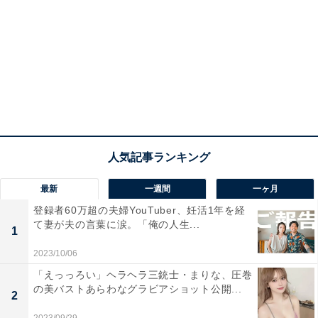
最新
一週間
一ヶ月
登録者60万超の夫婦YouTuber、妊活1年を経
て妻が夫の言葉に涙。「俺の人生...
1
2023/10/06
「えっっろい」ヘラヘラ三銃士・まりな、圧巻
の美バストあらわなグラビアショット公開...
2