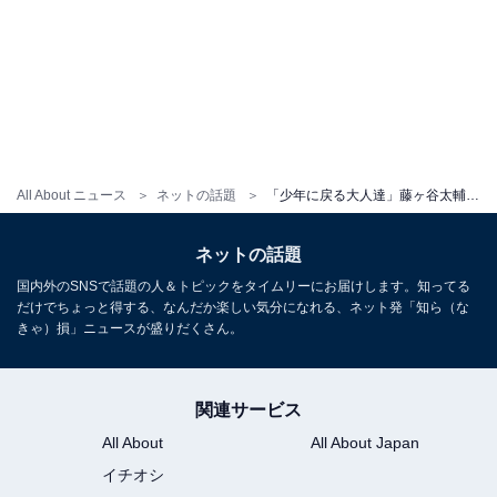
All About ニュース
ネットの話題
「少年に戻る大人達」藤ヶ谷太輔、ゲームセンターで遊ぶ姿に反響！ 「男感満載」「めっちゃ楽しそう」
ネットの話題
国内外のSNSで話題の人＆トピックをタイムリーにお届けします。知ってる
だけでちょっと得する、なんだか楽しい気分になれる、ネット発「知ら（な
きゃ）損」ニュースが盛りだくさん。
関連サービス
All About
All About Japan
イチオシ