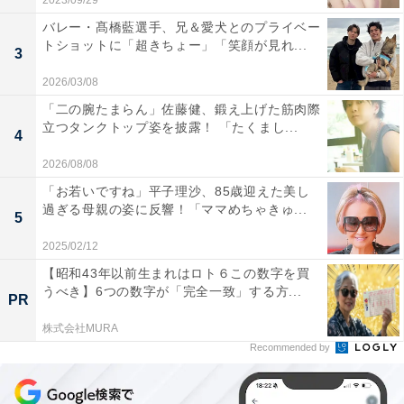
2023/09/29
バレー・髙橋藍選手、兄＆愛犬とのプライベー
トショットに「超きちょー」「笑顔が見れ...
3
2026/03/08
「二の腕たまらん」佐藤健、鍛え上げた筋肉際
立つタンクトップ姿を披露！ 「たくまし...
4
2026/08/08
「お若いですね」平子理沙、85歳迎えた美し
過ぎる母親の姿に反響！「ママめちゃきゅ...
5
2025/02/12
【昭和43年以前生まれはロト６この数字を買
うべき】6つの数字が「完全一致」する方...
PR
株式会社MURA
Recommended by