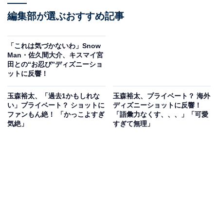
編集部が選ぶおすすめ記事
「これは気づかないわ」Snow
Man・佐久間大介、キスマイ宮
田との“お忍び”ディズニーショ
ットに反響！
玉森裕太、「過去1かもしれな
玉森裕太、プライベート？ 海外
い」プライベート？ ショットに
ディズニーショットに反響！
ファンもん絶！ 「かっこよすぎ
「語彙力なくす、、、」「可愛
気絶」
すぎて無理」