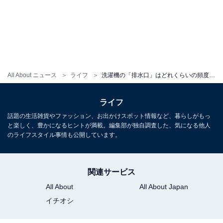
All About ニュース
ライフ
洗濯機の「排水口」はどれくらいの頻度で掃除すべき？ 怠ると何が起きる？ 【家電のプロが解説】
ライフ
話題の生活雑貨やファッション、お出かけスポット情報など、暮らしがもっ
と楽しく、豊かになるヒントが満載。編集部が独自調査した、気になる他人
のライフスタイル事情も公開しています。
関連サービス
All About
All About Japan
イチオシ