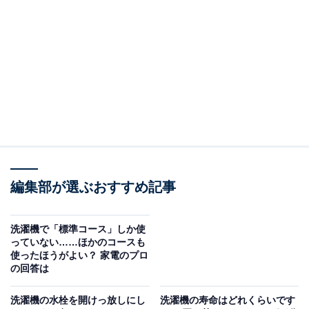
ニオイやトラブルなどがなくても、できれば半年に
1回はお手入れをしましょう。
どういうことなのか、以下で詳しく解説します。
※本記事で紹介している商品の購入やサービスの利用により、売上の一部が
オールアバウトに還元されることがあります。
ニオイの原因にも。年2回程度はお手入れしましょ
う
編集部が選ぶおすすめ記事
洗濯機の排水口には、排水だけでなく、細かな糸くず
や、洗濯物に付着した汚れが一緒に流されていきます。
洗濯機で「標準コース」しか使
そのままにしていると、排水口が詰まったり、ニオイの
っていない……ほかのコースも
使ったほうがよい？ 家電のプロ
原因になることもあります。
の回答は
そのため、洗濯機と排水口の位置によってはメンテナン
洗濯機の水栓を開けっ放しにし
洗濯機の寿命はどれくらいです