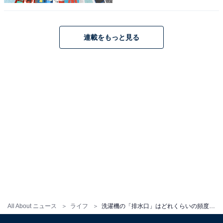
1973年生まれ。家電とデジタルガジェットをメイン
に雑誌やWebなど様々な媒体で執筆するライター。
執筆以外に監修やコンサルティングなども行ってお
連載をもっと見る
り、企業の製品開発、人材教育、PR戦略に関するア
ドバイザーなども務める。米・食味鑑定士の資格を
所有。家電のテストと撮影のための家電スタジオ
「コヤマキッチン」を用意。
次ページ
洗濯機の寿命は何年くらい？
All About ニュース
ライフ
洗濯機の「排水口」はどれくらいの頻度で掃除すべき？ 怠ると何が起きる？ 【家電のプロが解説】