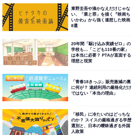
東野圭吾や湊かなえだけじゃな
い、「業と罪」を描く『映画ち
いかわ』から強く連想した映画
8選
20年間「駆け込み実績ゼロ」の
学校も…「こども110番の家」
は本当に必要？ PTAが直面する
理想と現実
パナソニック ドラム式洗濯乾燥機 幅63.9cm 洗濯12kg/乾
燥6kg 左開き NA-LX129DL-W マットホワイト トリプル
自動投入 スマホで洗濯 温水スゴ落ち泡洗浄 ナノイーX は
「青春18きっぷ」販売激減の裏
やふわ乾燥ヒートポンプ
に何が？ 連続利用の厳格化だけ
Amazonで見る
ではない「本当の理由」
「移民」に冷たいのはどっちな
のか？ スイスの厳格過ぎる学歴
選別と、日本の曖昧過ぎる外国
人政策
この記事の筆者：
コヤマ タカヒロ