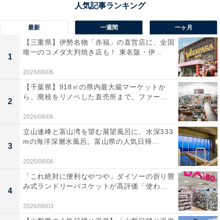
お手入れ方法としては、洗濯機の電源が入っていない状
最新
一週間
一ヶ月
態で排水ホースを抜き、排水口の部品を全て取り外して
【三重県】伊勢名物「赤福」の直営店に、全国
水洗いを行います。このときに糸くずなどがたまってい
唯一のコメダ大判焼き店も！ 東名阪・伊...
1
たらしっかりと取り除いておきましょう。また、排水ト
2026/08/06
ラップ内にきれいな水を注ぎ、下水からニオイが上がっ
【千葉県】918㎡の県内最大級マーケットか
てこないようにします。
ら、廃校をリノベした直売所まで。ファー...
2
その後、再び排水口の部品を取り付けて、排水ホースを
2026/08/06
接続してメンテナンスは完了です。なお、排水口が洗濯
立山連峰と富山湾を望む展望風呂に、水深333
mの海洋深層水風呂。富山県の人気日帰...
機本体の下などにあって自分で手入れできない場合はメ
3
ーカーのサポートに確認しましょう。
2026/08/06
「これ絶対に便利なやつや」ダイソーの折り畳
排水口が詰まると、洗濯中に逆流して水漏れしたり、悪
み式ランドリーバスケットが高評価「使わ...
4
臭が漂う原因になるほか、もちろん洗濯もできなくなり
2026/08/03
ます。排水口が詰まる前にしっかりお手入れしておきま