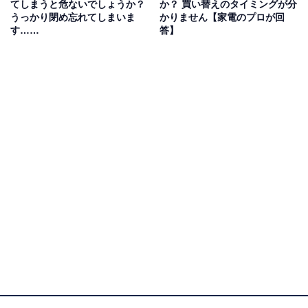
てしまうと危ないでしょうか？
か？ 買い替えのタイミングが分
スがしにくいこともありますが、定期的にメンテナンス
うっかり閉め忘れてしまいま
かりません【家電のプロが回
するのがおすすめ。パナソニックによると、目安として
す……
答】
年2回程度のお手入れが推奨されています。
メンテナンスの正しい方法は？