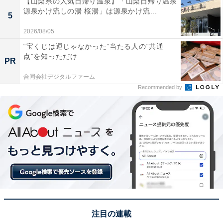
【山梨県の人気日帰り温泉】「山梨日帰り温泉
しょう。
源泉かけ流しの湯 桜湯」は源泉かけ流...
5
2026/08/05
“宝くじは運じゃなかった”当たる人の“共通
点”を知っただけ
PR
合同会社デジタルファーム
Recommended by
All About ガイドがすすめる洗濯機：パナソニック
「NA-LX129D」
注目の連載