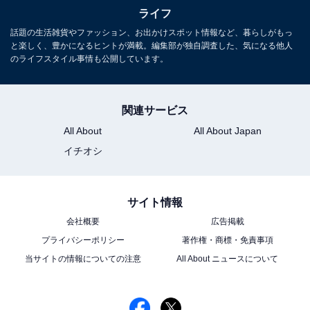
ライフ
話題の生活雑貨やファッション、お出かけスポット情報など、暮らしがもっ
と楽しく、豊かになるヒントが満載。編集部が独自調査した、気になる他人
のライフスタイル事情も公開しています。
関連サービス
All About
All About Japan
イチオシ
こちらもおすすめ
洗濯機を使ったあと、フタは開けておくべきで
すか？ 閉めておくべきですか？ 【家電のプロが
回答】
サイト情報
会社概要
広告掲載
プライバシーポリシー
著作権・商標・免責事項
当サイトの情報についての注意
All About ニュースについて