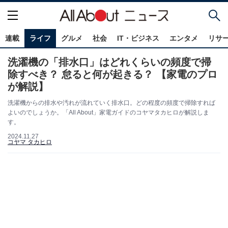
連載
ライフ
グルメ
社会
IT・ビジネス
エンタメ
リサ
洗濯機の「排水口」はどれくらいの頻度で掃
除すべき？ 怠ると何が起きる？ 【家電のプロ
が解説】
洗濯機からの排水や汚れが流れていく排水口。どの程度の頻度で掃除すれば
よいのでしょうか。「All About」家電ガイドのコヤマタカヒロが解説しま
す。
2024.11.27
コヤマ タカヒロ