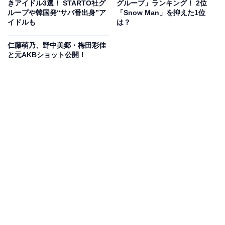
きアイドル3選！ STARTO社グ
グループ」ランキング！ 2位
ループや韓国発“サバ番出身”ア
「Snow Man」を抑えた1位
イドルも
は？
仁藤萌乃、野中美郷・梅田彩佳
と元AKBショット公開！
『tick, tick…BOOM!』開演前のプレショーでは、ジョンの日常のひとときが
リアルに表現される
ここで物語が始まり、ジョンは客席に向かって語り始め
る。この“チック、チック”は“ある男＝僕の不安が膨れ上
がる音”だという。
ミュージカル作家を夢見るジョンは、ダイナーで働きな
がら創作に励んできたが、成功にはほど遠い。ダンサー
の恋人スーザン（梅田彩佳）は田舎暮らしを提案し、成
功したビジネスパーソンの親友マイケル（草間リチャー
ド敬太）も、就職を勧めてくる。