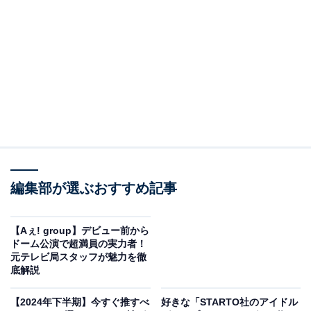
“あうんの呼吸”が光るノンストップステージのあ
らすじ
観客が客席に入ると、既に幕は上がり、ステージ上には
ニューヨーク・ソーホーにあるアパートの一室が見え
る。開演15分前になると主人公ジョン（薮宏太）が奥か
らふらりと現れ、煙草をくゆらせながらオペラやポップ
スを聴いたり、ベッドに寝そべったり。いつしか、場内
には“チック、チック”と時を刻むような音が響き、だん
編集部が選ぶおすすめ記事
だん大きくなってくる。そしてその音は……。
【Aぇ! group】デビュー前から
ドーム公演で超満員の実力者！
元テレビ局スタッフが魅力を徹
底解説
【2024年下半期】今すぐ推すべ
好きな「STARTO社のアイドル