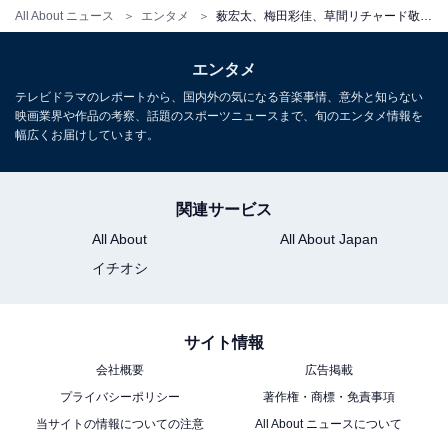
カルなセンスを発揮。
All About ニュース
エンタメ
薮宏太、梅田彩佳、草間リチャード敬太が息もぴったりに描く、アラサー作曲家の成功前夜
エンタメ
テレビドラマのレポートから、国内外の気になる音楽事情、意外と知らない
映画業界や作品の考察、話題のスポーツニュースまで、旬のエンタメ情報を
幅広くお届けしています。
関連サービス
All About
All About Japan
イチオシ
『tick, tick…BOOM!』
サイト情報
梅田さんはジョンが“最高の彼女”と呼ぶスーザンを都会
会社概要
広告掲載
的な爽やかさで体現しつつ、チャーミングな俳優や凄腕
プライバシーポリシー
著作権・商標・免責事項
エージェントなどを手堅く演じ分けます。いっぽう草間
当サイトの情報についての注意
All About ニュースについて
さんも、8歳で出会って以来のジョンの親友マイケル