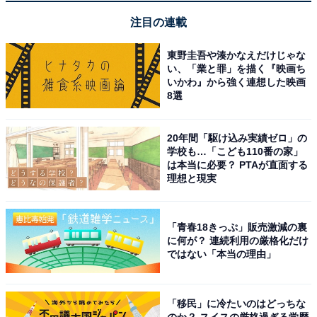
『tick, tick…BOOM!』
注目の連載
もともとはジョナサン・ラーソン自身が“一人ミュージカ
ル”として試演を重ねていたのが、彼の逝去後に3人芝居
東野圭吾や湊かなえだけじゃな
い、「業と罪」を描く『映画ち
にアレンジされ、2001年に開幕。主人公は名前こそ“ジ
いかわ』から強く連想した映画
ョン”ですが、ラストのとある演出でジョンのモデルがジ
8選
ョナサンであることが示唆されるため、ミュージカル・
ファンにとっては『RENT』を発表する前のジョナサン
20年間「駆け込み実績ゼロ」の
はこんな心情だったのかと、余計に胸揺さぶられずには
学校も…「こども110番の家」
は本当に必要？ PTAが直面する
いられない作品です。（ちなみに、ジョナサンは自身の
理想と現実
成功を知ることなく『RENT』の開幕直前に急逝）
「青春18きっぷ」販売激減の裏
に何が？ 連続利用の厳格化だけ
ではない「本当の理由」
「移民」に冷たいのはどっちな
のか？ スイスの厳格過ぎる学歴