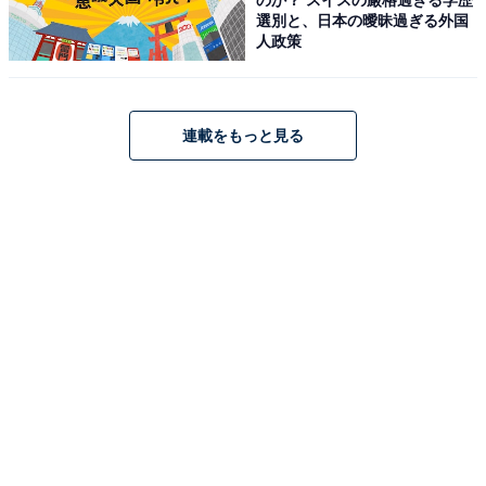
選別と、日本の曖昧過ぎる外国
人政策
連載をもっと見る
『tick, tick…BOOM!』大作曲家スティーヴン・ソンドハイムに憧れるジョン
だったが……
この“ほぼジョナサン”ことジョンを演じるのが、薮さ
ん。ジョンの日常を見せる開演前の“プレショー”では、
脈絡なく動きながら、さまざまな思いやアイデアが浮か
んでは消えるさまをリアルに見せ、セリフを発する前か
ら観客を引き込みます。
そして感情が高ぶって歌い出す1曲目のナンバーでは、
キーボードに激しい思いをぶつけながら弾き語りし、恋
人や親友に振り回されるくだりでは、豊かな表情でコミ