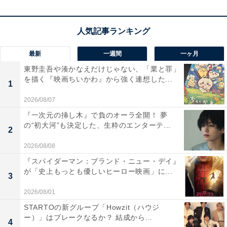
30歳という節目の年齢を前に、焦りが募るジョンには、
一つだけ望みがあった。来週には5年間あたためてきた
新作の試演会を控えているのだ。もしも誰かの目にとま
最新
一週間
一ヶ月
れば、道が開けるかもしれない。期待と不安が入り混じ
東野圭吾や湊かなえだけじゃない、「業と罪」
を描く『映画ちいかわ』から強く連想した...
る中、試演会は日一日と近づき……。
1
2026/08/07
『一次元の挿し木』で負のオーラ全開！ 夢
の“初大河”も決定した、生粋のエンターテ...
2
2026/08/08
『スパイダーマン：ブランド・ニュー・デイ』
が「史上もっとも優しいヒーロー映画」に...
3
2026/08/01
STARTOの新グループ「Howzit（ハウジ
ー）」はブレークなるか？ 結成から...
4