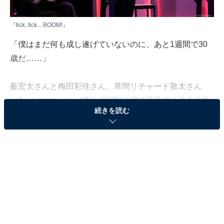
『tick, tick... BOOM!』
「僕はまだ何も成し遂げていないのに、あと1週間で30
歳だ……」
薮宏太さんと梅田彩佳さん、草間リチャード敬太さん
（Aぇ! group）が、“夢”と“現実”の間で葛藤する若き作曲
続きを読む
家の姿を描いた3人ミュージカル『tick, tick…BOOM!』
（チック・チック・ブーン！）に出演。
ブロードウェイの歴史を変えたロック・ミュージカル
『RENT』の作者ジョナサン・ラーソンの、半自伝的物
語の久々の上演とあって、ミュージカル・ファンの期待
も半端ない中で開幕した舞台を、囲み取材の模様ととも
にリポートします！