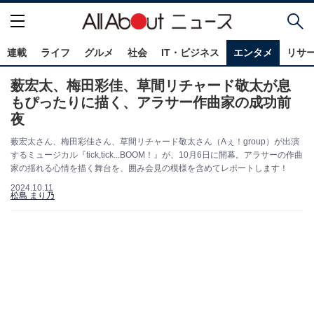
連載
ライフ
グルメ
社会
IT・ビジネス
エンタメ
リサ
薮宏太、梅田彩佳、草間リチャード敬太が息
もぴったりに描く、アラサー作曲家の成功前
夜
薮宏太さん、梅田彩佳さん、草間リチャード敬太さん（Aぇ！group）が出演
するミュージカル『tick,tick...BOOM！』が、10月6日に開幕。アラサーの作曲
家の揺れる心情を描く舞台を、囲み会見の模様を含めてレポートします！
2024.10.11
松島 まり乃