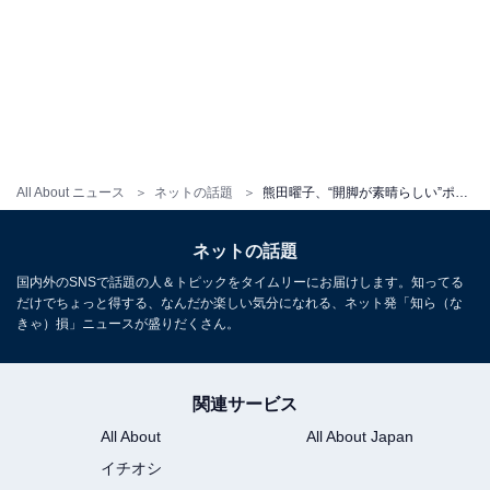
All About ニュース
ネットの話題
熊田曜子、“開脚が素晴らしい”ポールダンス姿を披露！ 圧巻スタイルに「鍛えた肉体美が素敵」の声
ネットの話題
国内外のSNSで話題の人＆トピックをタイムリーにお届けします。知ってる
だけでちょっと得する、なんだか楽しい気分になれる、ネット発「知ら（な
きゃ）損」ニュースが盛りだくさん。
関連サービス
All About
All About Japan
イチオシ