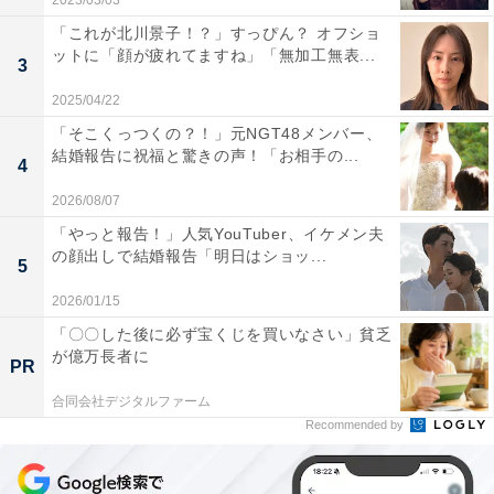
2023/03/03
「これが北川景子！？」すっぴん？ オフショ
ットに「顔が疲れてますね」「無加工無表...
3
2025/04/22
「そこくっつくの？！」元NGT48メンバー、
結婚報告に祝福と驚きの声！「お相手の...
4
2026/08/07
「やっと報告！」人気YouTuber、イケメン夫
の顔出しで結婚報告「明日はショッ...
5
2026/01/15
「〇〇した後に必ず宝くじを買いなさい」貧乏
が億万長者に
PR
合同会社デジタルファーム
Recommended by