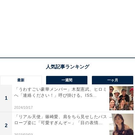
最新
一週間
一ヶ月
「うわすごい豪華メンバー」木梨憲武、ヒロミ
へ「連絡ください！」呼び掛ける。ISS...
1
2024/10/17
「リアル天使」篠崎愛、肩をちら見せしたバス
ローブ姿に「可愛すぎんぞ～」「目の表情...
2