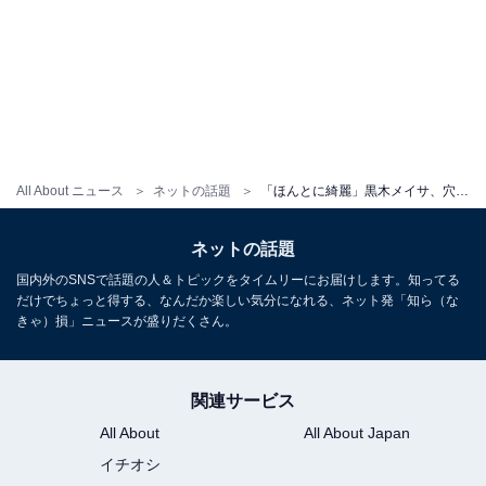
All About ニュース
ネットの話題
「ほんとに綺麗」黒木メイサ、穴開きドレスショットで圧巻スタイル披露！ 「カッコいい」「美しい～」
ネットの話題
国内外のSNSで話題の人＆トピックをタイムリーにお届けします。知ってる
だけでちょっと得する、なんだか楽しい気分になれる、ネット発「知ら（な
きゃ）損」ニュースが盛りだくさん。
関連サービス
All About
All About Japan
イチオシ