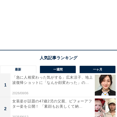
最新
一週間
一ヶ月
「急に人相変わった気がする」広末涼子、地上
波復帰ショットに「なんか顔変わった」の...
1
2026/08/06
女装姿が話題の47歳2児の父親、ビフォーアフ
ター姿を公開！ 「素顔もお美しくて納...
2