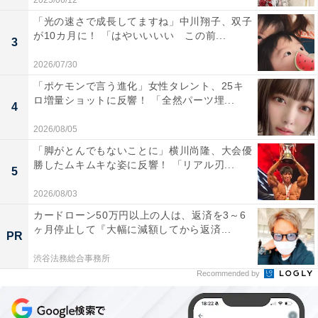
2025/06/12
「光の速さで成長してますね」中川翔子、双子
が10カ月に！ 「はやいいいい この前...
3
2026/07/30
「ポケモンで言う進化」女性タレント、25キ
ロ増量ショットに反響！ 「全然パーツ埋...
4
2026/08/05
「脚がとんでもないことに」横川尚隆、大会優
勝したムキムキな姿に反響！ 「リアル刃...
5
2026/08/03
カードローン50万円以上の人は、返済を3～6
ヶ月停止して『大幅に減額してから返済...
PR
渋谷法務総合事務所
Recommended by