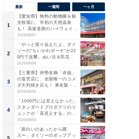
最新
一週間
一ヶ月
【愛知県】無料の動物園＆観
【兵庫
光牧場に、市初の天然温泉
ーメン
1
1
も！ 高速道路のハイウェイオ
再現した
ア...
道...
2026/08/07
2026/08/0
「やっと巡り会えたよ」ダイ
【三重
ソーの“ちいかわポーチ”が22
の直営
2
2
0円で反響。ぬい活＆防災...
ダ大判焼
伊...
2026/08/06
2026/08/0
【三重県】伊勢名物「赤福」
【千葉県
の直営店に、全国唯一のコメ
級マー
3
3
ダ大判焼き店も！ 東名阪・
ノベし
伊...
ー...
2026/08/06
2026/08/0
「1000円には見えなかった」
ステラ
スタンダードプロダクツのリ
詰め放題
4
4
ュックが「高見えする」の...
00円で「
2026/08/03
2026/08/0
「面白いのあったから購
立山連
入〜」ダイソーのポップアッ
風呂に、
5
5