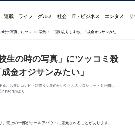
連載
ライフ
グルメ
社会
IT・ビジネス
エンタメ
リ
有吉弘行、柴田理恵の「高校生の時の写真」にツッコミ殺到！ 「面影ありますね」「成金オジサンみたい」
校生の時の写真」にツッコミ殺
「成金オジサンみたい」
amを更新。お笑いコンビ・霜降り明星のせいやさんのソロショットを公開し、
tagramより）
り、売上の一部がオールアバウトに還元されることがあります。