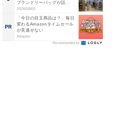
プランドリーバッグが話
層水風
題。“さま...
帰...
2026/08/03
2026/08/0
「今日の目玉商品は？」毎日
堅牢さ
変わるAmazonタイムセール
最新「ar
PR
PR
が見逃せない
Amazon
arrows
Recommended by