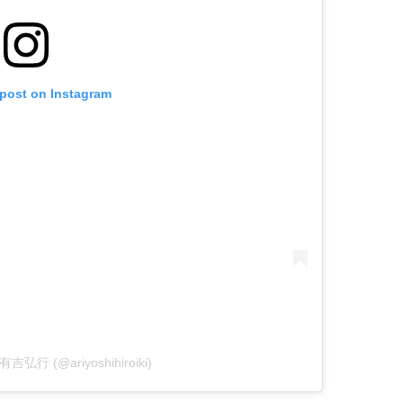
 post on Instagram
y 有吉弘行 (@ariyoshihiroiki)