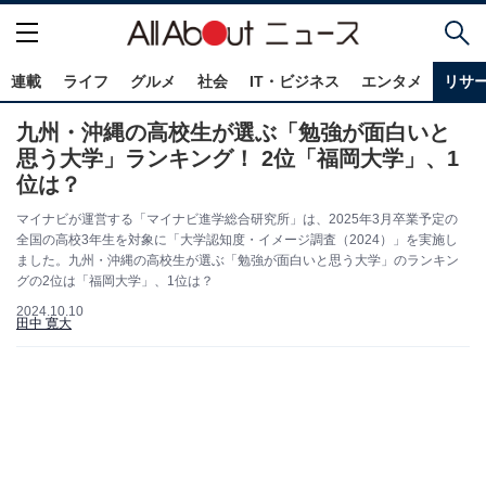
連載
ライフ
グルメ
社会
IT・ビジネス
エンタメ
リサ
九州・沖縄の高校生が選ぶ「勉強が面白いと
思う大学」ランキング！ 2位「福岡大学」、1
位は？
マイナビが運営する「マイナビ進学総合研究所」は、2025年3月卒業予定の
全国の高校3年生を対象に「大学認知度・イメージ調査（2024）」を実施し
ました。九州・沖縄の高校生が選ぶ「勉強が面白いと思う大学」のランキン
グの2位は「福岡大学」、1位は？
2024.10.10
田中 寛大