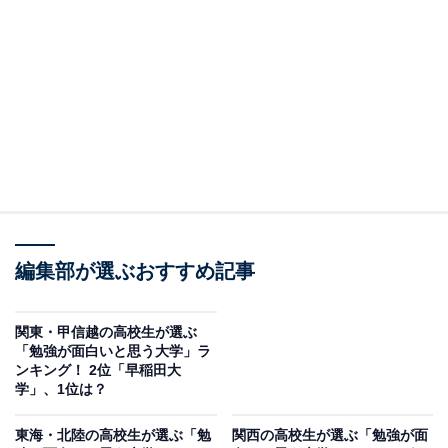
を置く私立大学です。複数の学部を擁する総合大学とし
て知られ、幅広い分野で教育と研究を行っています。キ
ャンパスは広大で、充実した施設を有しています。
留学プログラムも充実しており、グローバルな視点を養
う機会も豊富です。キャンパス内では、さまざまな学生
団体や課外活動も活発に行われており、学問以外でも多
くの経験を積むことができます。
編集部が選ぶおすすめ記事
関東・甲信越の高校生が選ぶ
「勉強が面白いと思う大学」ラ
ンキング！ 2位「早稲田大
学」、1位は？
東海・北陸の高校生が選ぶ「勉
関西の高校生が選ぶ「勉強が面