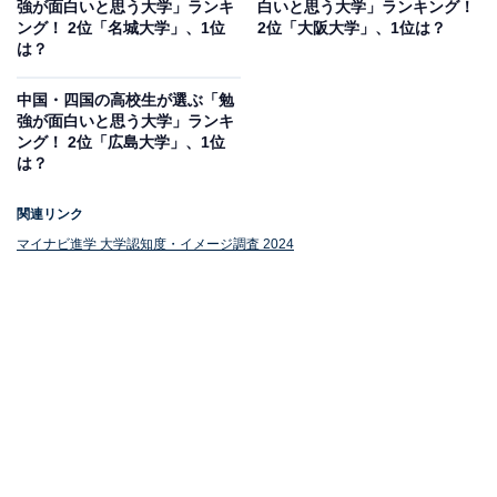
強が面白いと思う大学」ランキ
白いと思う大学」ランキング！
ング！ 2位「名城大学」、1位
2位「大阪大学」、1位は？
は？
中国・四国の高校生が選ぶ「勉
強が面白いと思う大学」ランキ
1位：九州大学
ング！ 2位「広島大学」、1位
は？
1位は「九州大学」でした。九州大学は、九州地方を代
関連リンク
表する国立大学の一つです。伝統ある総合大学として、
マイナビ進学 大学認知度・イメージ調査 2024
幅広い学問分野をカバーしています。最先端の研究設備
と豊富な学術資源を有し、高度な研究活動が行われてい
ます。
充実した蔵書を誇る附属図書館では、学生の学習と研究
を強力にサポート。また、国際化にも力を入れており、
世界中から留学生を受け入れるとともに、日本人学生の
海外留学も推進しています。