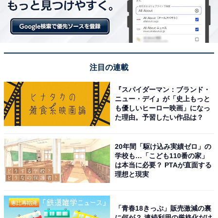
注目の連載
『スパイダーマン：ブランド・
ニュー・デイ』が「史上もっと
も優しいヒーロー映画」になっ
た理由。予習したい作品は？
20年間「駆け込み実績ゼロ」の
学校も…「こども110番の家」
は本当に必要？ PTAが直面する
理想と現実
「青春18きっぷ」販売激減の裏
に何が？ 連続利用の厳格化だけ