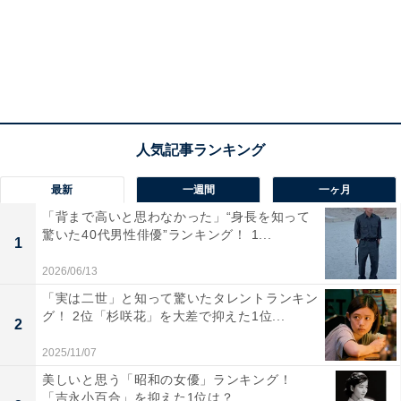
10位までの全ランキング結果を見
次ページ
る
最新
一週間
一ヶ月
「背まで高いと思わなかった」“身長を知って
驚いた40代男性俳優”ランキング！ 1...
1
2026/06/13
「実は二世」と知って驚いたタレントランキン
グ！ 2位「杉咲花」を大差で抑えた1位...
2
2025/11/07
美しいと思う「昭和の女優」ランキング！
「吉永小百合」を抑えた1位は？