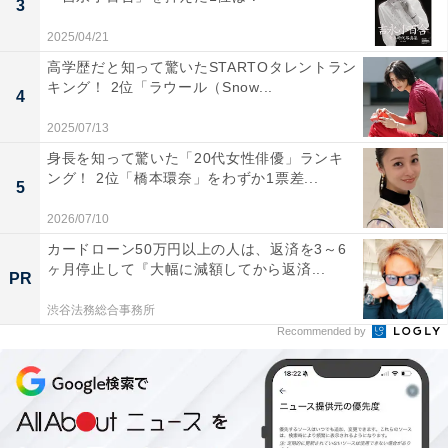
3
こちらもおすすめ
2025/04/21
北海道・東北の高校生が選ぶ「勉強が面白いと
思う大学」ランキング！ 2位「北海道大学」、1
高学歴だと知って驚いたSTARTOタレントラン
位は？
キング！ 2位「ラウール（Snow...
4
2025/07/13
身長を知って驚いた「20代女性俳優」ランキ
ング！ 2位「橋本環奈」をわずか1票差...
5
2026/07/10
カードローン50万円以上の人は、返済を3～6
ヶ月停止して『大幅に減額してから返済...
1
2
PR
渋谷法務総合事務所
Recommended by