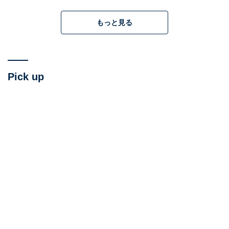
次ページ
主人公3人は20歳の青年
もっと見る
Pick up
前の記事
次の記事
第127回
第129回
PG12指定ギリギリ？ テレビ史
『塔の上のラプンツェル』悪役