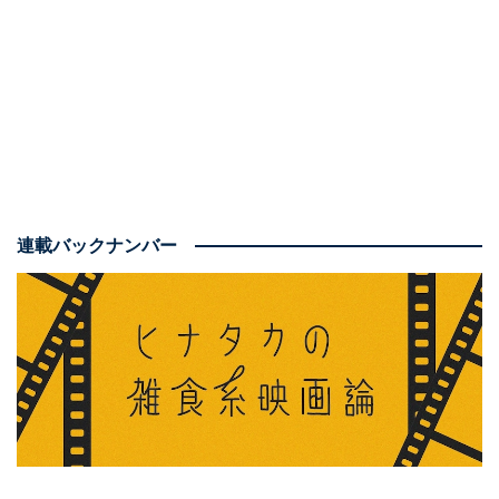
く、
高校生や大学生など、「これから大人になる、今に
まさになろうとしている」若者にこそ見てほしい
と、心
から願える作品でした。
連載バックナンバー
落ち着いたドラマ展開する内容ながら、「4DX」
上映の実施にも納得？