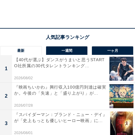
上最恐の放送事故を映す『悪魔
のゴーテルに「愛」はあったの
と夜ふかし』を見る前に知りた
か。5つのポイントから考察
い6つのこと
1
2
3
4
最新
一週間
一ヶ月
【40代が選ぶ】ダンスがうまいと思うSTART
O社所属の30代タレントランキング...
1
2026/08/02
『映画ちいかわ』興行収入100億円到達は確実
か。今後の「失速」と「盛り上がり」が...
2
2026/07/28
『スパイダーマン：ブランド・ニュー・デイ』
が「史上もっとも優しいヒーロー映画」に...
3
2026/08/01