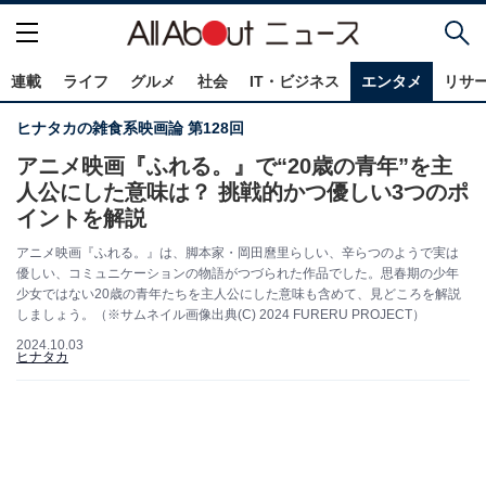
連載
ライフ
グルメ
社会
IT・ビジネス
エンタメ
リサ
ヒナタカの雑食系映画論 第128回
アニメ映画『ふれる。』で“20歳の青年”を主
人公にした意味は？ 挑戦的かつ優しい3つのポ
イントを解説
アニメ映画『ふれる。』は、脚本家・岡田麿里らしい、辛らつのようで実は
優しい、コミュニケーションの物語がつづられた作品でした。思春期の少年
少女ではない20歳の青年たちを主人公にした意味も含めて、見どころを解説
しましょう。（※サムネイル画像出典(C) 2024 FURERU PROJECT）
2024.10.03
ヒナタカ