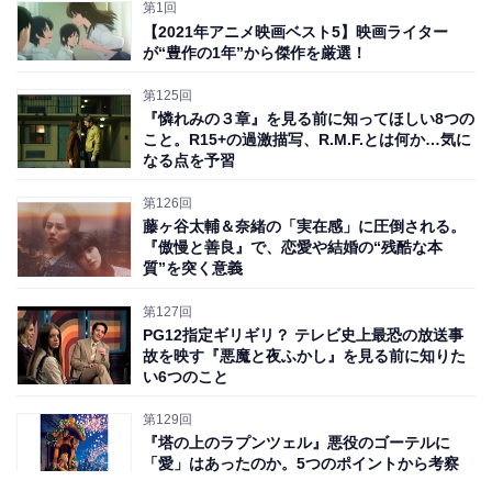
第1回
『ふれる。』の内容は、基本的に「コミュニケーショ
【2021年アニメ映画ベスト5】映画ライター
が“豊作の1年”から傑作を厳選！
ン」に焦点を当てた落ち着きのあるドラマですが、実写
ではなくアニメで描くからこそ意義のあるシーンもあ
第125回
り、終盤には
劇場のスクリーンで映える大見せ場
もあり
『憐れみの３章』を見る前に知ってほしい8つの
こと。R15+の過激描写、R.M.F.とは何か…気に
ました。なるほど、座席の振動などの演出が楽しめる
なる点を予習
「4DX」上映が実施されることにも納得できます。
第126回
藤ヶ谷太輔＆奈緒の「実在感」に圧倒される。
さらに、実写映画版『ちはやふる』でも音楽を担当した
『傲慢と善良』で、恋愛や結婚の“残酷な本
質”を突く意義
横山克と、歌手・Adoによる楽曲『踊』の共同作曲・編
曲などで知られるTeddyLoidが手掛けた流麗な音楽に、
第127回
ぜひ劇場で聞き入ってほしいです。
PG12指定ギリギリ？ テレビ史上最恐の放送事
故を映す『悪魔と夜ふかし』を見る前に知りた
い6つのこと
では、同作の見どころを三つのポイントに分けて解説し
第129回
ていきましょう。
『塔の上のラプンツェル』悪役のゴーテルに
「愛」はあったのか。5つのポイントから考察