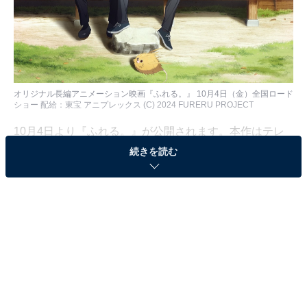
オリジナル長編アニメーション映画『ふれる。』 10月4日（金）全国ロード
ショー 配給：東宝 アニプレックス (C) 2024 FURERU PROJECT
10月4日より『ふれる。』が公開されます。本作はテレ
ビアニメ『あの日見た花の名前を僕達はまだ知らな
続きを読む
い。』（フジテレビほか、以下『あの花』）の監督であ
る長井龍雪、脚本家の岡田麿里、キャラクターデザイン
を務める田中将賀のトリオが送り出すオリジナル企画の
アニメの第4弾です。
後述するように「攻めている」ほどの特徴を持ちながら
も、特に脚本を務めた岡田麿里の資質がストレートに打
ち出された青春恋愛劇であり、メッセージはとても優し