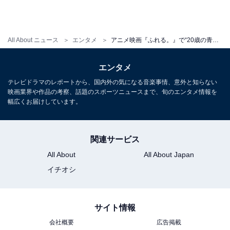
All About ニュース
エンタメ
アニメ映画『ふれる。』で“20歳の青年”を主人公にした意味は？ 挑戦的かつ優しい3つのポイントを解説
エンタメ
テレビドラマのレポートから、国内外の気になる音楽事情、意外と知らない
映画業界や作品の考察、話題のスポーツニュースまで、旬のエンタメ情報を
幅広くお届けしています。
関連サービス
All About
All About Japan
イチオシ
サイト情報
会社概要
広告掲載