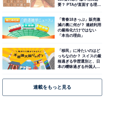
要？ PTAが直面する理想
と現実
「青春18きっぷ」販売激
減の裏に何が？ 連続利用
の厳格化だけではない
「本当の理由」
「移民」に冷たいのはど
っちなのか？ スイスの厳
格過ぎる学歴選別と、日
本の曖昧過ぎる外国人政
策
連載をもっと見る