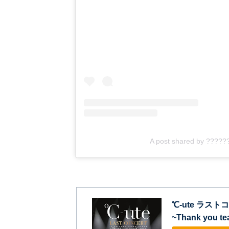
A post shared by ????
℃-ute ラス
~Thank you te