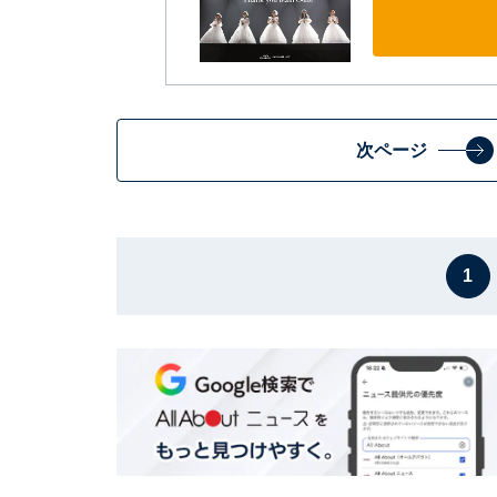
次ページ
1