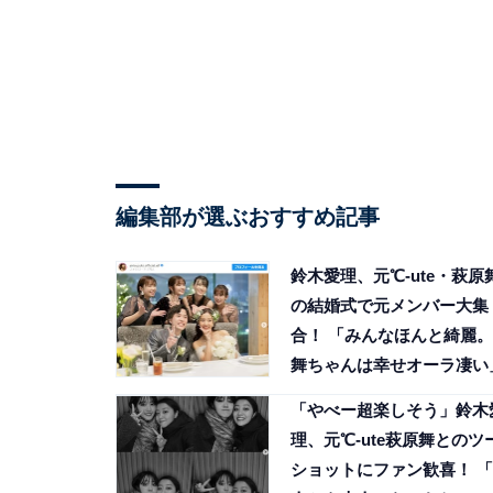
編集部が選ぶおすすめ記事
鈴木愛理、元℃-ute・萩原
の結婚式で元メンバー大集
合！ 「みんなほんと綺麗。
舞ちゃんは幸せオーラ凄い
「やべー超楽しそう」鈴木
理、元℃-ute萩原舞とのツ
ショットにファン歓喜！ 「