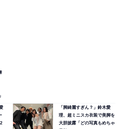
舞
」
愛
「脚綺麗すぎん？」鈴木愛
ー
理、超ミニスカ衣装で美脚を
2
大胆披露「どの写真もめちゃ