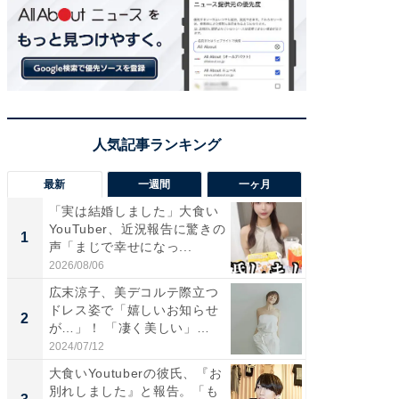
最新
一週間
一ヶ月
「実は結婚しました」大食い
「さす
YouTuber、近況報告に驚きの
は」高
1
1
声「まじで幸せになっ...
災地を
「カ...
2026/08/06
2026/08/0
広末涼子、美デコルテ際立つ
「女の
ドレス姿で「嬉しいお知らせ
介、バ
2
2
が…」！ 「凄く美しい」
らのプレ
「透...
愛...
2024/07/12
2026/08/0
大食いYoutuberの彼氏、『お
「脚が
別れしました』と報告。「も
横川尚