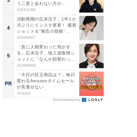
3
3
う二度と会わない方が...
ムキな姿
刃...
2024/11/06
2026/08/0
活動再開の広末涼子、1年1カ
「え、
月ぶりにインスタ更新！ 最新
芸人、2
4
4
ショット＆“無言の投稿”...
エットに
2026/04/07
2026/08/0
「急に人相変わった気がす
「脳がバ
る」広末涼子、地上波復帰シ
装姿が話
5
5
ョットに「なんか顔変わっ
のお父さ
た」の...
2026/08/06
2026/08/0
「今日の目玉商品は？」毎日
【西野
変わるAmazonタイムセール
刊『北
PR
PR
が見逃せない
くか』
Amazon
FINCHI o
Recommended by