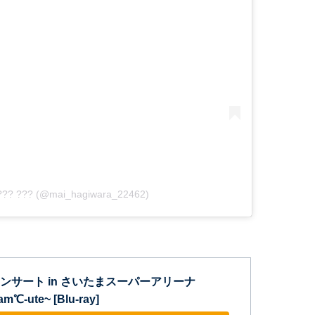
???? ??? (@mai_hagiwara_22462)
トコンサート in さいたまスーパーアリーナ
am℃-ute~ [Blu-ray]