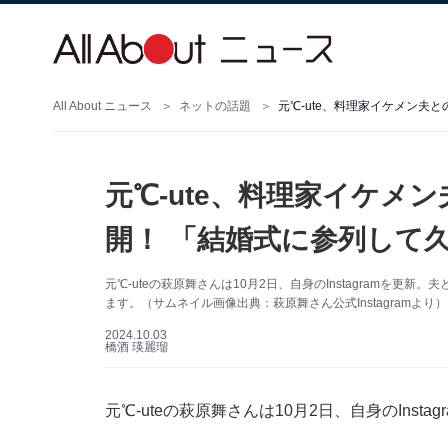
All About ニュース
ネットの話題
元℃-ute、料理家イケメン夫
元℃-ute、料理家イケメ
開！ 「結婚式に参列して
元℃-uteの萩原舞さんは10月2日、自身のInstagramを
ます。（サムネイル画像出典：萩原舞さん公式Instagramより）
2024.10.03
橋酒 瑛麗瑠
元℃-uteの萩原舞さんは10月2日、自身のIns