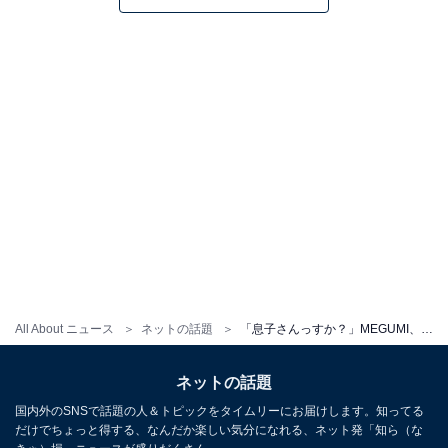
All About ニュース
ネットの話題
「息子さんっすか？」MEGUMI、高身長の息子？ を公開し反響の声続出！ 「可愛い過ぎるよぉ〜」
ネットの話題
国内外のSNSで話題の人＆トピックをタイムリーにお届けします。知ってる
だけでちょっと得する、なんだか楽しい気分になれる、ネット発「知ら（な